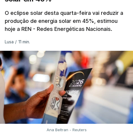
Alguns encarregados de educação e alunos foram
até à escola para ver o resultado mas ainda não
O eclipse solar desta quarta-feira vai reduzir a
tinha sido divulgado. Alguns pais apontam
produção de energia solar em 45%, estimou
hoje a REN - Redes Energéticas Nacionais.
incorreções e aguardam a atualização na
plataforma Inovar.
Lusa
/
11 min.
ERRO
100
ERROR ON HTML5 MEDIA ELEMENT
ESTE CONTEÚDO ESTÁ NESTE
MOMENTO INDISPONÍVEL
Já a norte, na Escola Secundária de Rio Tinto, uma
Ana Beltran - Reuters