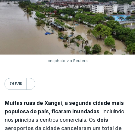
no Centro Europeu de Previsões Meteorológicas de
Médio Prazo, reforça que "julho de 2026 foi o
terceiro mês consecutivo de calor excecional na
Europa Ocidental, elevando a temperatura
combinada de junho e julho a um novo recorde
para a região”.
cnsphoto via Reuters
OUVIR
Muitas ruas de Xangai, a segunda cidade mais
populosa do país, ficaram inundadas
, incluindo
nos principais centros comerciais. Os
dois
aeroportos da cidade cancelaram um total de