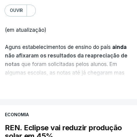
OUVIR
(em atualização)
Aguns estabelecimentos de ensino do país
ainda
não afixaram os resultados da reapreciação de
notas
que foram solicitadas pelos alunos. Em
algumas escolas, as notas até já chegaram mas
alguns erros estão a atrasar a afixação das notas.
VER MAIS
Uma das escolas é o Liceu Camões, em Lisboa.
Uma equipa de reportagem da RTP confirmou que
ECONOMIA
tinha chegado o resultado de
14 reapreciações de
exames, mas ainda não tinham sido afixados.
REN. Eclipse vai reduzir produção
solar em 45%