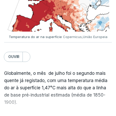
Aníbal Marques, explicou à RTP que mal detetou a
falta contactou os Júri Nacional e a nota foi
reenviada à escola neste domingo publicada logo
de seguida.
Temperatura do ar na superfície
Copernicus,União Europeia
ERRO
100
ERROR ON HTML5 MEDIA ELEMENT
OUVIR
ESTE CONTEÚDO ESTÁ NESTE
Globalmente, o mês de julho foi o segundo mais
MOMENTO INDISPONÍVEL
quente já registado, com uma temperatura média
do ar à superfície 1,47°C mais alta do que a linha
de base pré-industrial estimada (média de 1850-
A nível nacional, são mais de 20 mil pedidos que
1900).
deviam ter sido afixados na sexta-feira.