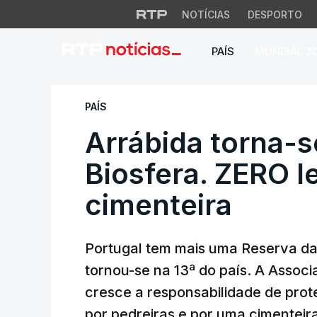
NOTÍCIAS
DESPORTO
PAÍS
MUNDIAL 2
Arrábida torna-se 
PAÍS
Arrábida torna-s
Biosfera. ZERO 
cimenteira
Portugal tem mais uma Reserva da
tornou-se na 13ª do país. A Assoc
cresce a responsabilidade de pro
por pedreiras e por uma cimenteir