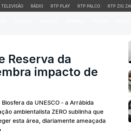
TELEVISÃO
RÁDIO
RTP PLAY
RTP PALCO
RTP ZIG ZA
026
EUROPA
MUNDO
OPINIÃO
VÍDEOS
ÁUDIO
Reserva da Biosfera. Z
e Reserva da
lembra impacto de
 Biosfera da UNESCO - a Arrábida
iação ambientalista ZERO sublinha que
teger esta área, diariamente ameaçada
a.