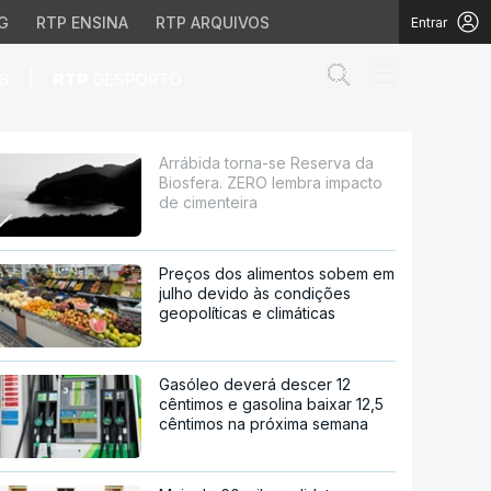
G
RTP ENSINA
RTP ARQUIVOS
Entrar
Abrir campo de
|
S
RTP
DESPORTO
ERO lembra impacto de 
Arrábida torna-se Reserva da
Biosfera. ZERO lembra impacto
de cimenteira
Preços dos alimentos sobem em
julho devido às condições
geopolíticas e climáticas
Gasóleo deverá descer 12
cêntimos e gasolina baixar 12,5
cêntimos na próxima semana