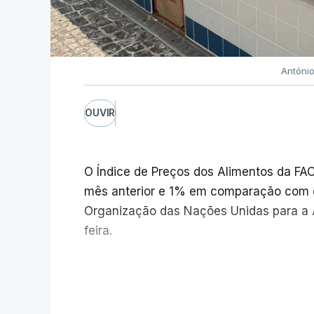
Antóni
OUVIR
O Índice de Preços dos Alimentos da F
mês anterior e 1% em comparação com 
Organização das Nações Unidas para a A
feira.
Os preços globais dos alimentos ating
V
e meio, com ondas de calor no Verão e