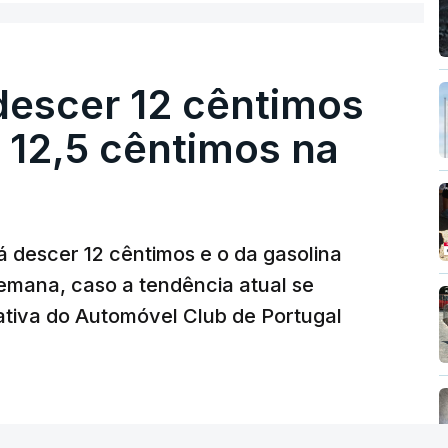
s mensais de um cabaz de produtos
descer 12 cêntimos
ionalmente, subiu para 131,1 pontos em
r 12,5 cêntimos na
ásicos tende a traduzir-se em preços mais
eguintes, à medida que os fornecedores
umidores.
á descer 12 cêntimos e o da gasolina
emana, caso a tendência atual se
os preços do açúcar (+5,6%), dos cereais
tiva do Automóvel Club de Portugal
ompensados por quedas" nos preços das
o a FAO.