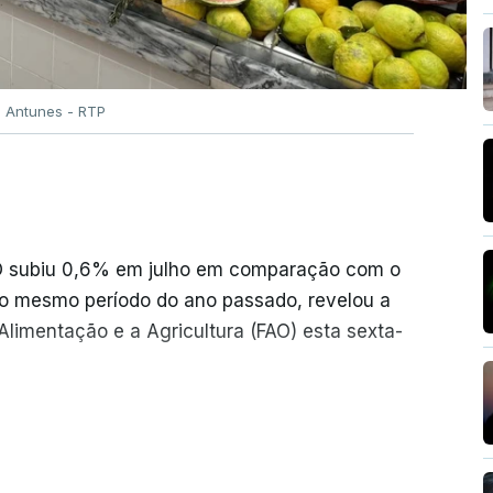
o Antunes - RTP
AO subiu 0,6% em julho em comparação com o
o mesmo período do ano passado, revelou a
limentação e a Agricultura (FAO) esta sexta-
iram o seu nível mais elevado em três anos
ER MAIS
 conflitos na Ucrânia e no Médio Oriente a