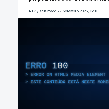
RTP
/
atualizado 27 Setembro 2025, 15:31
ERRO
100
ERROR ON HTML5 MEDIA ELEMENT
ESTE CONTEÚDO ESTÁ NESTE MOME