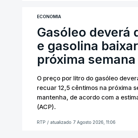
elevar os custos das colheitas.
ECONOMIA
O índice, que acompanha as variaçõe
Gasóleo deverá 
alimentares comercializados internac
julho, face aos 130,3 de junho.
e gasolina baixa
O aumento dos preços dos alimentos b
próxima semana
elevados nas prateleiras nos meses s
repercutem os seus custos nos cons
O preço por litro do gasóleo dever
recuar 12,5 cêntimos na próxima s
Em julho, o aumento esteve associado a
mantenha, de acordo com a estima
(+3,4%) e dos óleos vegetais (+2%).
(ACP).
Estes aumentos foram "parcialmente c
RTP
/
atualizado 7 Agosto 2026, 11:06
"carnes e dos produtos lácteos", segund