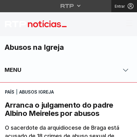
Entrar
Arranca o julgamento 
Abusos na Igreja
MENU
PAÍS
|
ABUSOS IGREJA
Arranca o julgamento do padre
Albino Meireles por abusos
O sacerdote da arquidiocese de Braga está
acusado de 18 crimes de abuso sexual de