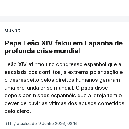
VER MAIS
Albino Meireles está suspenso do sacerdócio
desde 2023, quando o seu nome apareceu na lista
de padres suspeitos da comissão independente.
MUNDO
Papa Leão XIV falou em Espanha de
Até agora a hierarquia da igreja dizia esperar o
profunda crise mundial
resultado da justiça civil para atuar
canonicamente.
Leão XIV afirmou no congresso espanhol que a
escalada dos conflitos, a extrema polarização e
Como a RTP noticiou na altura, o padre assumiu
o desrespeito pelos direitos humanos geraram
também, perante a judiciária, uma relação de cariz
uma profunda crise mundial. O papa disse
sexual com um rapaz de 15 anos que não quis
depois aos bispos espanhóis que a igreja tem o
apresentar queixa.
dever de ouvir as vítimas dos abusos cometidos
pelo clero.
RTP
/
atualizado 9 Junho 2026, 08:14