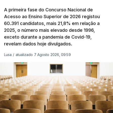
alterar os valores previstos.
A primeira fase do Concurso Nacional de
Acesso ao Ensino Superior de 2026 registou
O Governo comprometeu-se a aplicar uma redução
60.391 candidatos, mais 21,8% em relação a
extraordinária e temporária no ISP, sempre que se
2025, o número mais elevado desde 1996,
verifique um aumento do preço dos combustíveis
exceto durante a pandemia de Covid-19,
superior a 10 cêntimos, para mitigar a escalada de
revelam dados hoje divulgados.
preços.
Lusa
/
atualizado 7 Agosto 2026, 09:59
Depois de uma subida inicial devido à guerra no
Irão, à tensão geopolítica no Médio Oriente e ao
fecho do estreito de Ormuz, os preços dos
combustíveis desceram durante o cessar-fogo
entre Washington e Teerão.
No entanto, com o retomar do conflito, as últimas
semanas têm sido marcadas por uma subida
acentuada, tendência que deverá ser revertida na