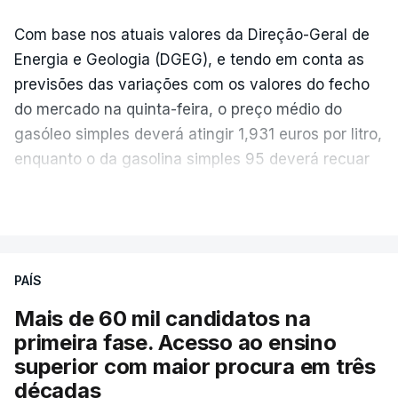
Com base nos atuais valores da Direção-Geral de
Energia e Geologia (DGEG), e tendo em conta as
previsões das variações com os valores do fecho
do mercado na quinta-feira, o preço médio do
gasóleo simples deverá atingir 1,931 euros por litro,
enquanto o da gasolina simples 95 deverá recuar
para 1,855 euros por litro.
VER MAIS
A média final só ficará fechada ao final do dia,
podendo ainda registar alterações em função da
evolução das cotações internacionais do petróleo,
PAÍS
e o custo final na bomba poderá variar conforme o
Mais de 60 mil candidatos na
posto de abastecimento, a marca e a localização.
primeira fase. Acesso ao ensino
superior com maior procura em três
A atualização do desconto do Imposto sobre os
décadas
Produtos Petrolíferos (ISP) também poderá