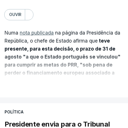
OUVIR
Numa
nota publicada
na página da Presidência da
República, o chefe de Estado afirma que
teve
presente, para esta decisão, o prazo de 31 de
agosto "a que o Estado português se vinculou"
para cumprir as metas do PRR, "sob pena de
perder o financiamento europeu associado a
essa reforma específica".
VER MAIS
António José Seguro entende que a reforma reúne
treze apoios sociais "num só" e pretende "tornar o
POLÍTICA
sistema mais simples, mais justo e transparente".
Presidente envia para o Tribunal