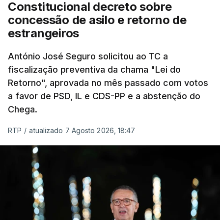
"Sempre que seja possível reduzir burocracias,
Constitucional decreto sobre
eliminar sobreposições e garantir que os apoios
concessão de asilo e retorno de
chegam a quem mais necessita, estaremos a dar
estrangeiros
um passo na direção certa", argumenta o
António José Seguro solicitou ao TC a
Presidente da República.
fiscalização preventiva da chama "Lei do
Retorno", aprovada no mês passado com votos
Assegurar que "ninguém é
a favor de PSD, IL e CDS-PP e a abstenção do
prejudicado"
Chega.
RTP
/
atualizado 7 Agosto 2026, 18:47
O Preisdente deixa, no entanto, deixa alguns
avisos:
uma reforma desta dimensão "deve ter
como primeiro critério a proteção das pessoas"
e "nenhum processo de simplificação pode
traduzir-se numa diminuição da proteção
social".