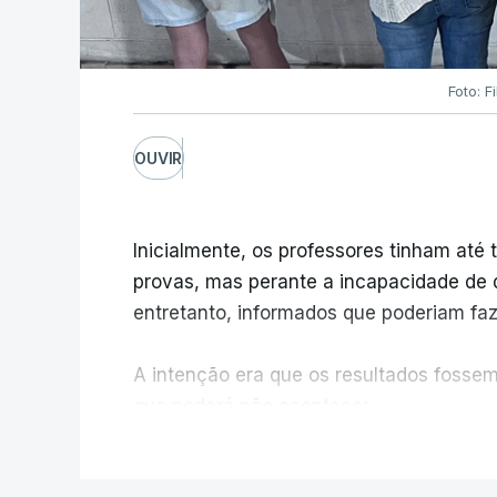
Foto: F
OUVIR
Inicialmente, os professores tinham até t
provas, mas perante a incapacidade de d
entretanto, informados que poderiam fazê
A intenção era que os resultados fossem 
que poderá não acontecer.
V
No domingo, estavam concluídos cerca d