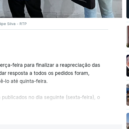
ilipe Silva - RTP
erça-feira para finalizar a reapreciação das
ar resposta a todos os pedidos foram,
-lo até quinta-feira.
publicados no dia seguinte (sexta-feira), o
ER MAIS
e 50 por cento dos mais de 20 mil pedidos de