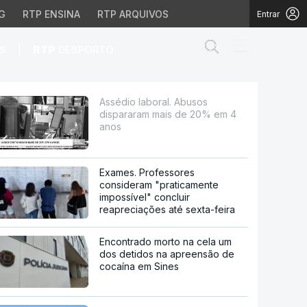
G
RTP ENSINA
RTP ARQUIVOS
Entrar
Abrir campo de
|
S
RTP
DESPORTO
 de 20% em 4 anos
Assédio laboral. Abusos
dispararam mais de 20% em 4
anos
Exames. Professores
consideram "praticamente
impossível" concluir
reapreciações até sexta-feira
Encontrado morto na cela um
dos detidos na apreensão de
cocaína em Sines