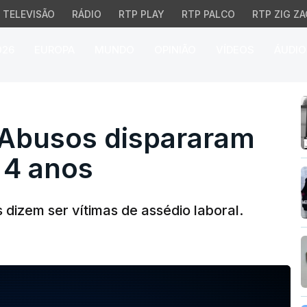
TELEVISÃO
RÁDIO
RTP PLAY
RTP PALCO
RTP ZIG ZA
026
EUROPA
MUNDO
OPINIÃO
VÍDEOS
ÁUDIO
Abusos dispararam mais
. Abusos dispararam
 4 anos
dizem ser vítimas de assédio laboral.