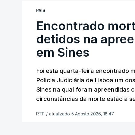
reapreciação, mas Cristina Mota, porta-
que o processo esteja concluído a tempo
PAÍS
Encontrado mort
"Durante o fim de semana e nos últim
ser convocados professores para rea
detidos na apre
Lusa.
"Será praticamente impossível t
em Sines
sexta-feira".
Segundo os docentes, o processo de rea
Foi esta quarta-feira encontrado 
constrangimentos. Há casos em que fal
Polícia Judiciária de Lisboa um do
a alegação justificativa para o pedido 
Sines na qual foram apreendidas c
relatores devem preencher.
circunstâncias da morte estão a s
"Este é um processo muito mais buro
RTP
/
atualizado 5 Agosto 2026, 18:47
que, além do prazo apertado e do volum
conseguem concluir as reapreciações d