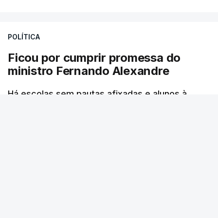
POLÍTICA
Ficou por cumprir promessa do
ministro Fernando Alexandre
Há escolas sem pautas afixadas e alunos à
espera das reapreciações. O processo não
ficou fechado na sexta-feira como estava
previsto. Vários agrupamentos receberam os
dados com atraso e erros. O ministro da
Educação tinha garantido que as pautas seriam
todas afixadas na sexta-feira.
RTP
/
atualizado 8 Agosto 2026, 21:10