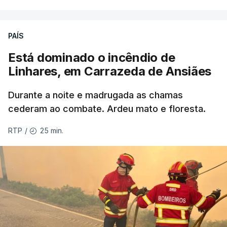
da Columbia Britânica, David Iby.
PAÍS
Está dominado o incêndio de
ERRO
100
Linhares, em Carrazeda de Ansiães
ERROR ON HTML5 MEDIA ELEMENT
Durante a noite e madrugada as chamas
ESTE CONTEÚDO ESTÁ NESTE
cederam ao combate. Ardeu mato e floresta.
MOMENTO INDISPONÍVEL
25 min.
RTP
/
As autoridades canadianas estimam que vai levar
dias ou semanas para controlar o fogo. Mais de
dois mil operacionais estão no terreno no combate
às chamas.