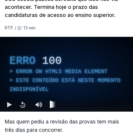
ESTE CONTEÚDO ESTÁ NESTE
acontecer. Termina hoje o prazo das
MOMENTO INDISPONÍVEL
candidaturas de acesso ao ensino superior.
13 min.
RTP
/
ERRO
100
ERROR ON HTML5 MEDIA ELEMENT
ESTE CONTEÚDO ESTÁ NESTE MOMENTO
INDISPONÍVEL
Mas quem pediu a revisão das provas tem mais
três dias para concorrer.