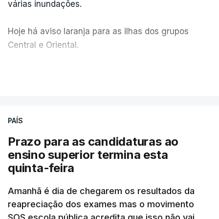
várias inundações.
Hoje há aviso laranja para as ilhas dos grupos
Central e Oriental.
Durante a noite e a manhã foram registadas 19 mil
VER MAIS
descargas elétricas, nos grupos central e oriental
do arquipélago dos Açores.
PAÍS
A ilha mais atingida pela forte trovoada foi a do
Prazo para as candidaturas ao
Pico.
ensino superior termina esta
quinta-feira
ERRO
100
Amanhã é dia de chegarem os resultados da
ERROR ON HTML5 MEDIA ELEMENT
reapreciação dos exames mas o movimento
SOS escola pública acredita que isso não vai