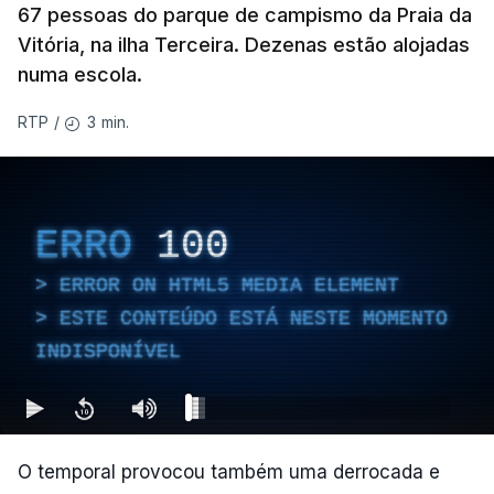
67 pessoas do parque de campismo da Praia da
Vitória, na ilha Terceira. Dezenas estão alojadas
numa escola.
3 min.
RTP
/
ERRO
100
ERROR ON HTML5 MEDIA ELEMENT
ESTE CONTEÚDO ESTÁ NESTE MOMENTO
INDISPONÍVEL
O temporal provocou também uma derrocada e