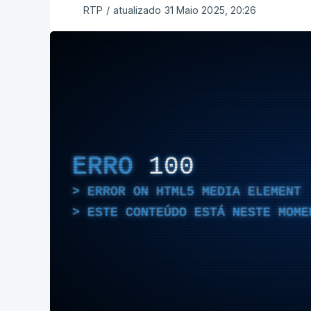
RTP
/
atualizado 31 Maio 2025, 20:26
ERRO
100
ERROR ON HTML5 MEDIA ELEMENT
ESTE CONTEÚDO ESTÁ NESTE MOME