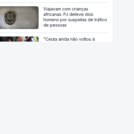
Viajavam com crianças
africanas. PJ deteve dois
homens por suspeitas de tráfico
de pessoas
"Ceuta ainda não voltou à
normalidade". Junta Autónoma
pede mais apoio à Europa e
Bruxelas diz-se preparada para
ajudar
Ceuta. Ainda há seis mil pessoas
sem documentos no enclave
espanhol
Crise em Ceuta. Vox usa pactos
com PP para se opor ao
acolhimento de menores