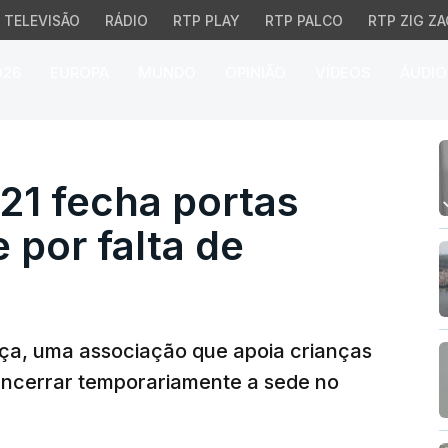
TELEVISÃO
RÁDIO
RTP PLAY
RTP PALCO
RTP ZIG ZA
026
EUROPA
MUNDO
OPINIÃO
VÍDEOS
ÁUDIO
 fecha portas temporar
21 fecha portas
por falta de
nça, uma associação que apoia crianças
 encerrar temporariamente a sede no