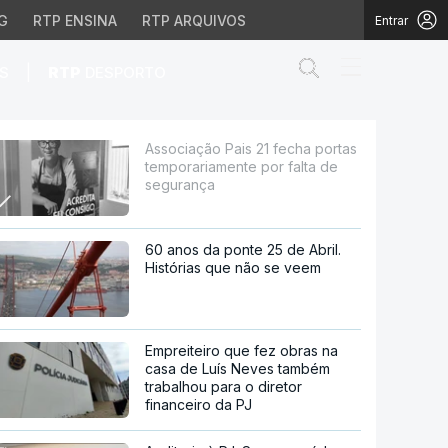
G
RTP ENSINA
RTP ARQUIVOS
Entrar
Abrir campo de
|
S
RTP
DESPORTO
iamente por falta de s
Associação Pais 21 fecha portas
temporariamente por falta de
segurança
60 anos da ponte 25 de Abril.
Histórias que não se veem
Empreiteiro que fez obras na
casa de Luís Neves também
trabalhou para o diretor
financeiro da PJ