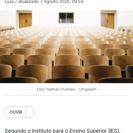
Lusa
/
atualizado 7 Agosto 2026, 09:59
Depois de uma subida inicial devido à guerra no
Irão, à tensão geopolítica no Médio Oriente e ao
fecho do estreito de Ormuz, os preços dos
combustíveis desceram durante o cessar-fogo
entre Washington e Teerão.
No entanto, com o retomar do conflito, as últimas
semanas têm sido marcadas por uma subida
acentuada, tendência que deverá ser revertida na
próxima semana.
Foto: Nathan Dumlao - Unsplash
c/Lusa
OUVIR
Segundo o Instituto para o Ensino Superior (IES),