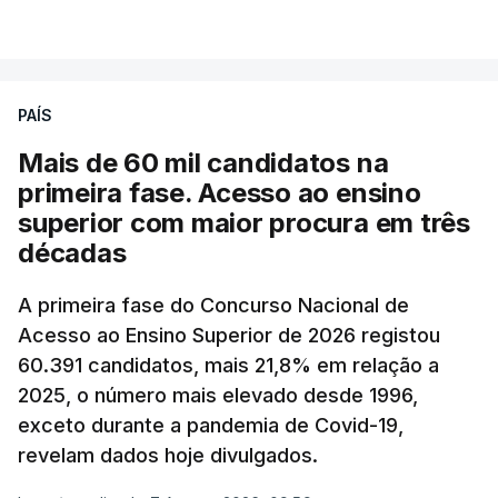
VER MAIS
A média final só ficará fechada ao final do dia,
podendo ainda registar alterações em função da
evolução das cotações internacionais do petróleo,
PAÍS
e o custo final na bomba poderá variar conforme o
Mais de 60 mil candidatos na
posto de abastecimento, a marca e a localização.
primeira fase. Acesso ao ensino
superior com maior procura em três
A atualização do desconto do Imposto sobre os
décadas
Produtos Petrolíferos (ISP) também poderá
alterar os valores previstos.
A primeira fase do Concurso Nacional de
Acesso ao Ensino Superior de 2026 registou
O Governo comprometeu-se a aplicar uma redução
60.391 candidatos, mais 21,8% em relação a
extraordinária e temporária no ISP, sempre que se
2025, o número mais elevado desde 1996,
verifique um aumento do preço dos combustíveis
exceto durante a pandemia de Covid-19,
superior a 10 cêntimos, para mitigar a escalada de
revelam dados hoje divulgados.
preços.