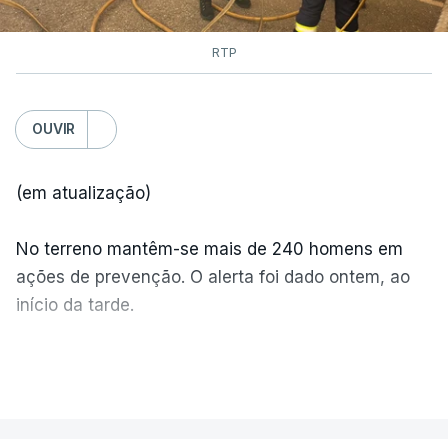
RTP
OUVIR
(em atualização)
No terreno mantêm-se mais de 240 homens em
ações de prevenção. O alerta foi dado ontem, ao
início da tarde.
Mais de 20 mil pessoas foram retiradas de casa
VER MAIS
por causa dos violentos incêndios no Canadá