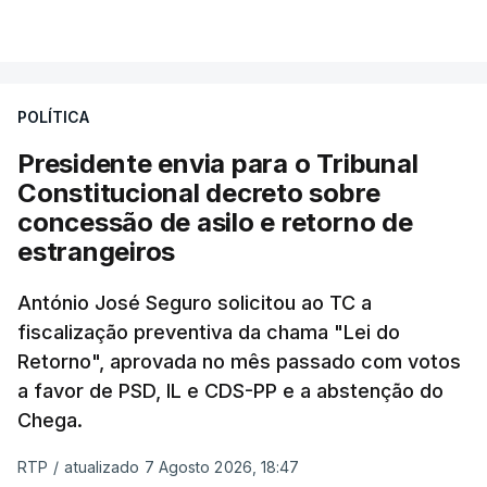
VER MAIS
António José Seguro entende que a reforma reúne
treze apoios sociais "num só" e pretende "tornar o
POLÍTICA
sistema mais simples, mais justo e transparente".
Presidente envia para o Tribunal
"Sempre que seja possível reduzir burocracias,
Constitucional decreto sobre
eliminar sobreposições e garantir que os apoios
concessão de asilo e retorno de
chegam a quem mais necessita, estaremos a dar
estrangeiros
um passo na direção certa", argumenta o
António José Seguro solicitou ao TC a
Presidente da República.
fiscalização preventiva da chama "Lei do
Retorno", aprovada no mês passado com votos
Assegurar que "ninguém é
a favor de PSD, IL e CDS-PP e a abstenção do
prejudicado"
Chega.
RTP
/
atualizado 7 Agosto 2026, 18:47