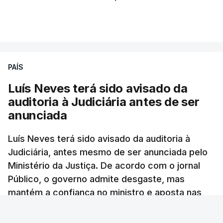
ARTIGOS RELACIONADOS
PAÍS
Luís Neves terá sido avisado da
"Lei do Retorno".
auditoria à Judiciária antes de ser
Comunidades estrangeiras
anunciada
em Portugal apoiam decisão
de Seguro
Luís Neves terá sido avisado da auditoria à
atualizado 8 Agosto 2026, 13:36
Judiciária, antes mesmo de ser anunciada pelo
Ministério da Justiça. De acordo com o jornal
"Lei do Retorno". Chega
Público, o governo admite desgaste, mas
considera envio para TC do
mantém a confiança no ministro e aposta nas
diploma "tipo de atos
políticos irresponsáveis"
investigações para preservar a PJ.
8 Agosto 2026, 10:04