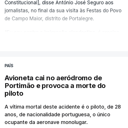
Constitucional], disse António José Seguro aos
jornalistas, no final da sua visita às Festas do Povo
de Campo Maior, distrito de Portalegre.
"Eu sou contra a imigração clandestina, é preciso
combater ferozmente a imigração ilegal,
VER MAIS
precisamos de regular a nossa imigração e
precisamos de defender as nossas fronteiras e
nada disto é incompatível com tratarmos com
PAÍS
dignidade as pessoas, designadamente menores e
Avioneta cai no aeródromo de
crianças", acrescentou.
Portimão e provoca a morte do
piloto
António José Seguro mostrou dúvidas sobre se é
garantido o superior interesse da criança.
A vítima mortal deste acidente é o piloto, de 28
anos, de nacionalidade portuguesa, o único
ocupante da aeronave monolugar.