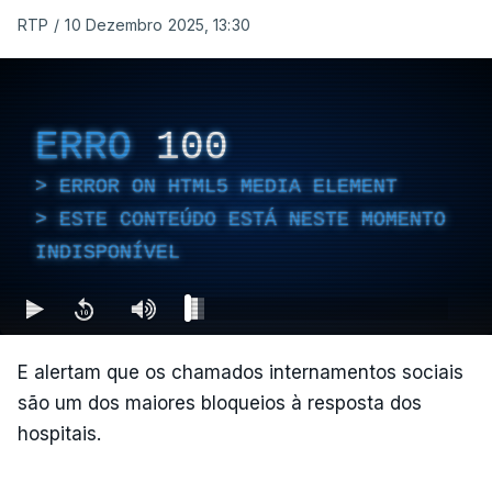
RTP
/
10 Dezembro 2025, 13:30
ERRO
100
ERROR ON HTML5 MEDIA ELEMENT
ESTE CONTEÚDO ESTÁ NESTE MOMENTO
INDISPONÍVEL
E alertam que os chamados internamentos sociais
são um dos maiores bloqueios à resposta dos
hospitais.