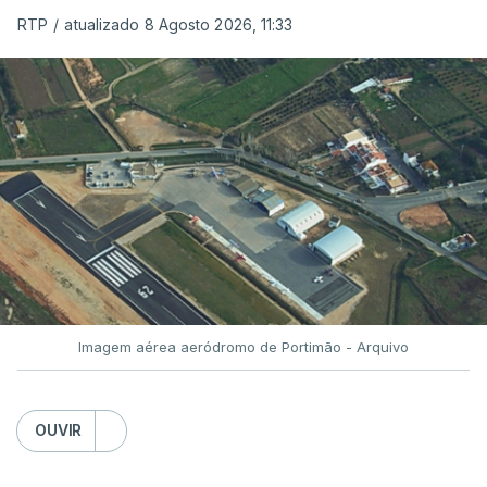
ERRO
100
RTP
/
atualizado 8 Agosto 2026, 11:33
ERROR ON HTML5 MEDIA ELEMENT
ESTE CONTEÚDO ESTÁ NESTE
MOMENTO INDISPONÍVEL
O Chega considerou "de uma enorme gravidade" a
decisão do Presidente da República
de enviar para
o Tribunal Constitucional o decreto sobre retorno
de estrangeiros, sustentando tratar-se de "uma
Imagem aérea aeródromo de Portimão - Arquivo
irresponsabilidade".
Na sexta-feira, a Presidência da República
OUVIR
anunciou que
António José Seguro pediu ao
Tribunal Constitucional a fiscalização preventiva do