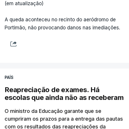
decreto
do parlamento sobre concessão de asilo,
(em atualização)
detenção e retorno de estrangeiros, aprovado com
votos a favor de PSD, IL e CDS-PP e a abstenção
A queda aconteceu no recinto do aeródromo de
do Chega.
Portimão, não provocando danos nas imediações.
Na nota que acompanha esta decisão, o
Presidente da República, apesar de considerar
necessário combater a imigração ilegal e garantir a
defesa das fronteiras portuguesas, argumenta que
isso "não é incompatível com a dignidade
PAÍS
humana".
Reapreciação de exames. Há
O decreto, que visa assegurar a execução de
escolas que ainda não as receberam
regulamentos e transpor diretivas da União
Europeia, contém alterações ao regime de
O ministro da Educação garante que se
acolhimento de estrangeiros ou apátridas em
cumpriram os prazos para a entrega das pautas
com os resultados das reapreciações da
centros de instalação temporária, ao regime