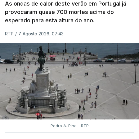
As ondas de calor deste verão em Portugal já
e rigor do processo" devido às falhas na
provocaram quase 700 mortes acima do
classificação eletrónica.
esperado para esta altura do ano.
Serão também publicadas as notas da 2.ª fase
RTP
/
7 Agosto 2026, 07:43
das provas finais do 9.º ano.
Quanto aos pedidos de reapreciação de provas
realizadas durante a 1.ª fase, os resultados só
serão disponibilizados às escolas hoje, mas o MECI
assegurou que as pautas serão afixadas durante a
tarde.
A tutela justificou a demora no processo de
reapreciações com o "elevado número de
pedidos"
, que este ano ultrapassou os 20 mil,
Pedro A. Pina - RTP
mais do triplo face ao ano passado.