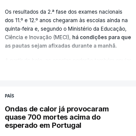
Os resultados da 2.ª fase dos exames nacionais
dos 11.º e 12.º anos chegaram às escolas ainda na
quinta-feira e, segundo o Ministério da Educação,
Ciência e Inovação (MECI),
há condições para que
as pautas sejam afixadas durante a manhã.
A partir de hoje, as escolas poderão também enviar
aos alunos as versões digitalizadas das respetivas
VER MAIS
provas classificadas, à semelhança do que
aconteceu durante a 1.ª fase.
PAÍS
Em anos anteriores, a consulta das provas
Ondas de calor já provocaram
dependia da apresentação de um requerimento,
quase 700 mortes acima do
mas o Governo decidiu, a partir deste ano,
esperado em Portugal
disponibilizar a cópia dos exames classificados a
todos os estudantes para "reforçar a transparência