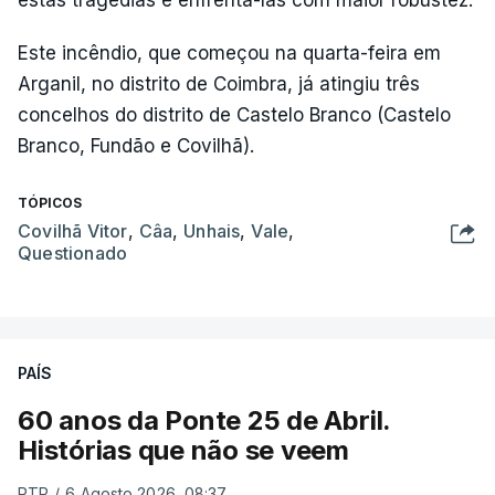
estas tragédias e enfrentá-las com maior robustez.
Este incêndio, que começou na quarta-feira em
Arganil, no distrito de Coimbra, já atingiu três
concelhos do distrito de Castelo Branco (Castelo
Branco, Fundão e Covilhã).
TÓPICOS
Covilhã Vitor
,
Câa
,
Unhais
,
Vale
,
Questionado
PAÍS
60 anos da Ponte 25 de Abril.
Histórias que não se veem
RTP
/
6 Agosto 2026, 08:37