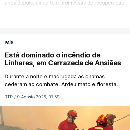
anos depois, ainda tem promessas de recuperação
por cumprir.
VER MAIS
ERRO
100
PAÍS
ERROR ON HTML5 MEDIA ELEMENT
Está dominado o incêndio de
Linhares, em Carrazeda de Ansiães
ESTE CONTEÚDO ESTÁ NESTE
MOMENTO INDISPONÍVEL
Durante a noite e madrugada as chamas
cederam ao combate. Ardeu mato e floresta.
RTP
/
9 Agosto 2026, 07:59