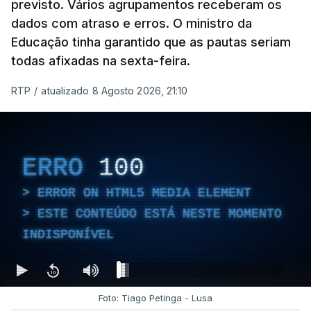
previsto. Vários agrupamentos receberam os
dados com atraso e erros. O ministro da
Educação tinha garantido que as pautas seriam
todas afixadas na sexta-feira.
RTP
/
atualizado 8 Agosto 2026, 21:10
ERRO
100
ERROR ON HTML5 MEDIA ELEMENT
ESTE CONTEÚDO ESTÁ NESTE MOMENTO
INDISPONÍVEL
Foto: Tiago Petinga - Lusa