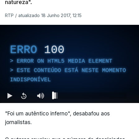
natureza".
RTP
/
atualizado 18 Junho 2017, 12:15
ERRO
100
ERROR ON HTML5 MEDIA ELEMENT
ESTE CONTEÚDO ESTÁ NESTE MOMENTO
INDISPONÍVEL
"Foi um autêntico inferno", desabafou aos
jornalistas.