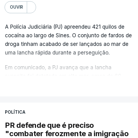
OUVIR
A Polícia Judiciária (PJ) apreendeu 421 quilos de
cocaína ao largo de Sines. O conjunto de fardos de
droga tinham acabado de ser lançados ao mar de
uma lancha rápida durante a perseguição.
Em comunicado, a PJ avança que a lancha
suspeita foi detetada em alto mar, cerca de 60
milhas náuticas ao largo de Sines.
VER MAIS
A apreensão aconteceu na tarde desta sexta-feira,
desencadeando uma ação de prevenção
POLÍTICA
desencadeada pela Polícia Judiciária, em
PR defende que é preciso
articulação com a Marinha, a Autoridade Marítima
"combater ferozmente a imigração
Nacional e a Força Aérea.