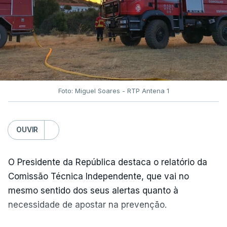
país e aliados regionais.
No total são seis as exigências desta lista com
destinatário em Washington: o fim das ameaças ao
Irão; suspensão das ações militares no território
iraniano e dos aliados regionais; retirada das forças
navais e aéreas envolvidas no bloqueio ao Irão;
Foto: Miguel Soares - RTP Antena 1
levantamento das sanções e o desbloquear de
ativos iranianos; e indemnizar o Irão pelos danos
OUVIR
causados ​​no conflito.
O Presidente da República destaca o relatório da
Comissão Técnica Independente, que vai no
mesmo sentido dos seus alertas quanto à
ERRO
100
necessidade de apostar na prevenção.
ERROR ON HTML5 MEDIA ELEMENT