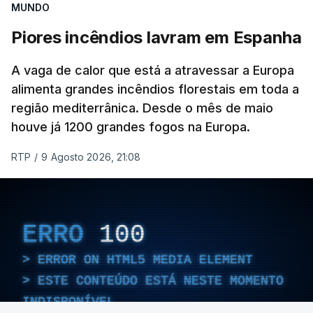
MUNDO
MOMENTO INDISPONÍVEL
Piores incêndios lavram em Espanha
A vaga de calor que está a atravessar a Europa
alimenta grandes incêndios florestais em toda a
ARTIGOS RELACIONADOS
região mediterrânica. Desde o mês de maio
houve já 1200 grandes fogos na Europa.
Ministro da Administração
Interna diz estar a ser feito
RTP
/
9 Agosto 2026, 21:08
tudo pela prevenção dos
incêndios
9 Agosto 2026, 14:06
ERRO
100
ERROR ON HTML5 MEDIA ELEMENT
ESTE CONTEÚDO ESTÁ NESTE MOMENTO
INDISPONÍVEL