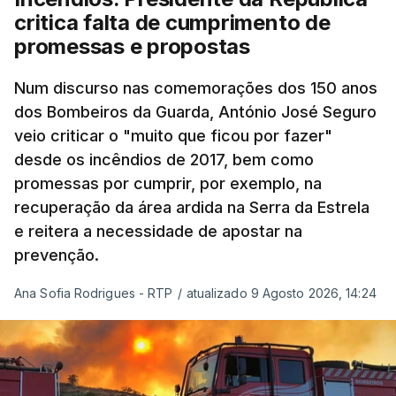
armado com os Estados Unidos e Israel, além das
critica falta de cumprimento de
questões económicas de um país em guerra que
promessas e propostas
se confronta agora com uma inflação de 88%.
Num discurso nas comemorações dos 150 anos
De acordo com a informação oficial, que não indica
dos Bombeiros da Guarda, António José Seguro
onde ou quando decorreu a reunião, Khamenei e
veio criticar o "muito que ficou por fazer"
Pezeshkian discutiram ainda formas de garantir
desde os incêndios de 2017, bem como
recursos e gerir as despesas "em riais, divisas e
promessas por cumprir, por exemplo, na
energia", bem como sobre a cooperação
recuperação da área ardida na Serra da Estrela
económica com parceiros estrangeiros.
e reitera a necessidade de apostar na
prevenção.
Para os Estados Unidos seguiu ainda um recado:
Ana Sofia Rodrigues - RTP
/
atualizado 9 Agosto 2026, 14:24
"corrijam o comportamento". Teerão deixou ainda
novas exigências para reabrir o Estreito de Ormuz,
incluindo o fim do bloqueio naval, suspensão das
sanções e fim das operações militares contra o