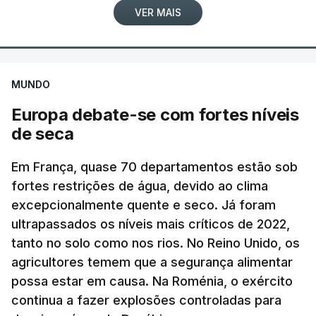
VER MAIS
confirmação independente.
A agência noticiosa iraniana Mizan, ligada ao
ERRO
100
poder judicial do país, publicou uma declaração de
ERROR ON HTML5 MEDIA ELEMENT
MUNDO
um dos comandantes dos Basij, a força paramilitar
Europa debate-se com fortes níveis
ESTE CONTEÚDO ESTÁ NESTE
iraniana ao serviço do aiatola, que garantiu que
de seca
MOMENTO INDISPONÍVEL
nas próximas horas divulgará imagens do líder
supremo "entre o povo, a passear na rua e reunido
Em França, quase 70 departamentos estão sob
com os comandantes das Forças Armadas", sem
fortes restrições de água, devido ao clima
avançar mais pormenores.
"As particularidades do interior, com aldeias
excepcionalmente quente e seco. Já foram
dispersas, algumas quase despovoadas, com
ultrapassados os níveis mais críticos de 2022,
c/ Lusa
poucos serviços sociais e de saúde, com famílias
tanto no solo como nos rios. No Reino Unido, os
envelhecidas e com dificuldades de mobilidade,
agricultores temem que a segurança alimentar
TÓPICOS
Jerusalem Post
,
Israel Khamenei
possa estar em causa. Na Roménia, o exército
acentuam outras vertentes da ação dos bombeiros
continua a fazer explosões controladas para
que nem sempre recebem o devido