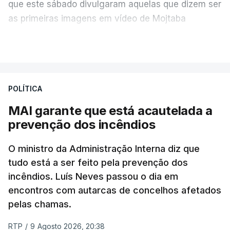
que este sábado divulgaram aquelas que dizem ser
as primeiras imagens em vídeo de Mojtaba
Khamenei desde o início da guerra.
VER MAIS
O vídeo de 12 segundos, sem aúdio, data ou local
de gravação, foi colocado pela agência de notícias
Mehr na rede social Telegram, como aquilo que
POLÍTICA
pode ser considerada uma resposta à imprensa
MAI garante que está acautelada a
israelita, que nos últimos tempos vem dando conta
prevenção dos incêndios
de que o líder supremo iraniano estará em estado
crítico na sequência do bombardeamento que no
O ministro da Administração Interna diz que
último dia de fevereiro passado matou o pai, o
tudo está a ser feito pela prevenção dos
ayatollah Ali Khamenei, e outros membros da
incêndios. Luís Neves passou o dia em
família.
encontros com autarcas de concelhos afetados
pelas chamas.
As imagens mostram Mojtaba Khamenei no que
será uma aula religiosa, mas sem qualquer
RTP
/
9 Agosto 2026, 20:38