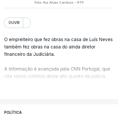
Foto: Rui Alves Cardoso - RTP
OUVIR
O empreiteiro que fez obras na casa de Luís Neves
também fez obras na casa do ainda diretor
financeiro da Judiciária.
A informação é avançada pela CNN Portugal, que
cita vários vizinhos deste alto quadro da polícia.
VER MAIS
Foi o diretor financeiro, Álvaro Pires, que assumiu a
responsabilidade de sugerir as instalações da
Construbarcelos para acolher um atrelado
POLÍTICA
apreendido numa operação de droga.