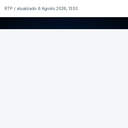
RTP
/
atualizado 6 Agosto 2026, 13:53
ERRO
100
ERROR ON HTML5 MEDIA ELEMENT
ESTE CONTEÚDO ESTÁ NESTE MOMENTO
INDISPONÍVEL
Foto: Rui Alves Cardoso - RTP
ARTIGOS RELACIONADOS