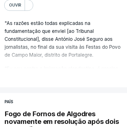
OUVIR
"As razões estão todas explicadas na
fundamentação que enviei [ao Tribunal
Constitucional], disse António José Seguro aos
jornalistas, no final da sua visita às Festas do Povo
de Campo Maior, distrito de Portalegre.
"Eu sou contra a imigração clandestina, é preciso
combater ferozmente a imigração ilegal,
VER MAIS
precisamos de regular a nossa imigração e
precisamos de defender as nossas fronteiras e
nada disto é incompatível com tratarmos com
PAÍS
dignidade as pessoas, designadamente menores e
Fogo de Fornos de Algodres
crianças", acrescentou.
novamente em resolução após dois