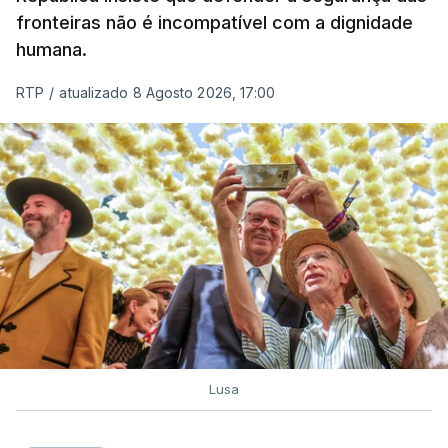
de embarcações de alta velocidade (EAV) que
fronteiras não é incompatível com a dignidade
humana.
utilizam a costa nacional para o tráfico de droga.
RTP
/
atualizado 8 Agosto 2026, 17:00
c/ Lusa
Lusa