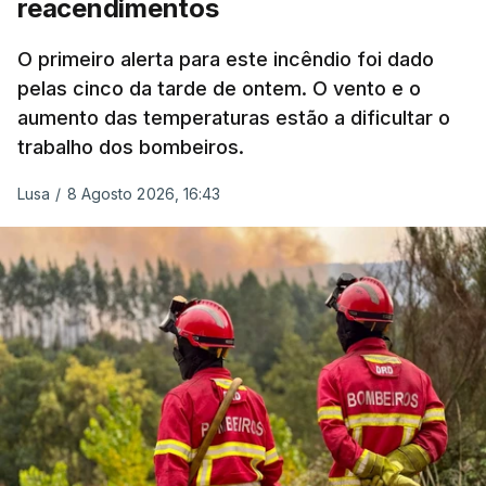
reacendimentos
António José Seguro mostrou dúvidas sobre se é
garantido o superior interesse da criança.
O primeiro alerta para este incêndio foi dado
pelas cinco da tarde de ontem. O vento e o
aumento das temperaturas estão a dificultar o
trabalho dos bombeiros.
ERRO
100
ERROR ON HTML5 MEDIA ELEMENT
Lusa
/
8 Agosto 2026, 16:43
ESTE CONTEÚDO ESTÁ NESTE
MOMENTO INDISPONÍVEL
O Chega considerou "de uma enorme gravidade" a
decisão do Presidente da República
de enviar para
o Tribunal Constitucional o decreto sobre retorno
de estrangeiros, sustentando tratar-se de "uma