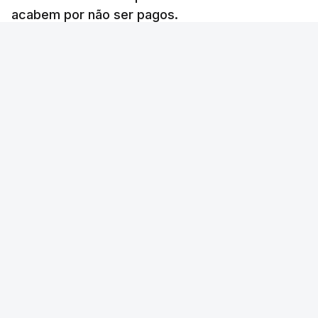
acabem por não ser pagos.
Lusa
/
8 Agosto 2026, 07:36
Foto: Movimento Terra de Miranda
OUVIR