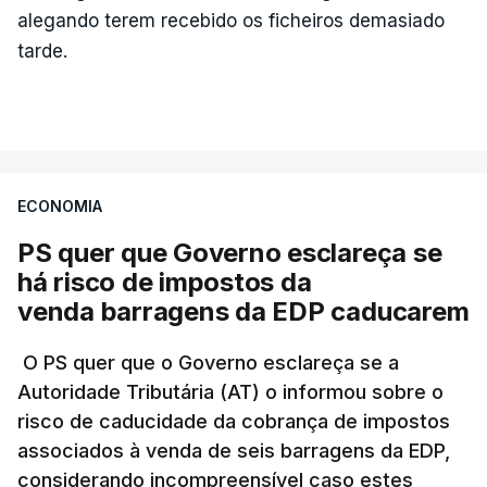
DST
alegando terem recebido os ficheiros demasiado
7 Agosto 2026, 20:28
tarde.
Partidos criticam silêncio de
Luís Montenegro nas
polémicas com Luís Neves
atualizado 7 Agosto 2026, 21:04
ECONOMIA
PS quer que Governo esclareça se
Diretor financeiro da PJ
nega que Construbarcelos
há risco de impostos da
tenha feito obras na casa
venda barragens da EDP caducarem
onde vive
atualizado 7 Agosto 2026, 15:56
O PS quer que o Governo esclareça se a
Autoridade Tributária (AT) o informou sobre o
Auditoria à PJ foi pedida por
risco de caducidade da cobrança de impostos
atual diretor
associados à venda de seis barragens da EDP,
atualizado 7 Agosto 2026, 20:20
considerando incompreensível caso estes