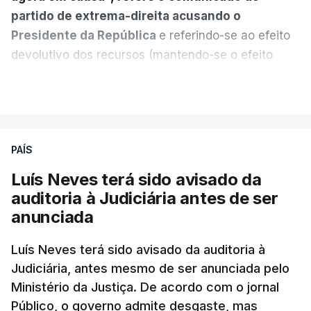
partido de extrema-direita acusando o
Presidente da República
e referindo-se ao efeito
devolutivo dos recursos (mantendo-se o efeito
suspensivo) e o aumento do prazo para detenção
VER MAIS
em centro de acolhimento temporário.
Chega refere ainda que Seguro tem reservas
PAÍS
quanto à possibilidade de expulsar do país
cidadãos adultos em situação ilegal, se
Luís Neves terá sido avisado da
tiverem filhos menores.
auditoria à Judiciária antes de ser
anunciada
“Com esta acção de Seguro, sendo atingido o
prazo de 60 dias, os imigrantes terão que ser
Luís Neves terá sido avisado da auditoria à
Judiciária, antes mesmo de ser anunciada pelo
libertados,
ainda que os seus pedidos de asilo
Ministério da Justiça. De acordo com o jornal
tenham sido rejeitados pelas autoridades
Público, o governo admite desgaste, mas
competentes”, referem.