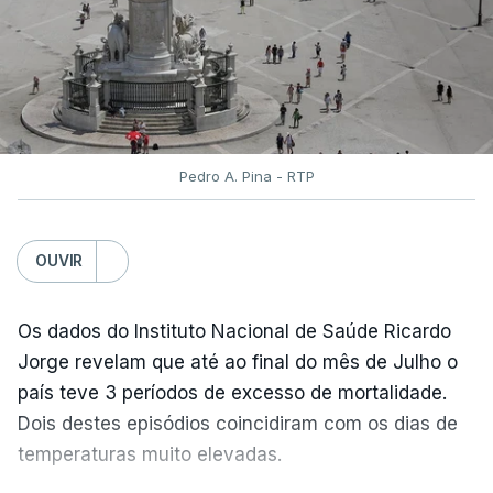
assegurou que as pautas serão afixadas durante a
tarde.
A tutela justificou a demora no processo de
reapreciações com o "elevado número de
pedidos"
, que este ano ultrapassou os 20 mil,
Pedro A. Pina - RTP
mais do triplo face ao ano passado.
Após a publicação desses resultados, os alunos
OUVIR
terão três dias para submeter a candidatura à 1.ª
fase do concurso de acesso ao ensino superior
Os dados do Instituto Nacional de Saúde Ricardo
caso só então reúnam as condições para
Jorge revelam que até ao final do mês de Julho o
concorrer, ou alterar a candidatura já submetida.
país teve 3 períodos de excesso de mortalidade.
Pela primeira vez este ano, os exames nacionais
Dois destes episódios coincidiram com os dias de
do ensino secundário foram avaliados em formato
temperaturas muito elevadas.
digital, mas o processo registou várias falhas