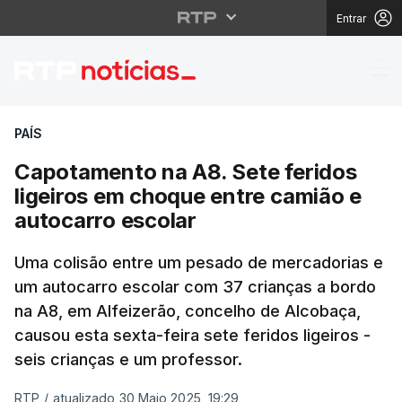
Entrar
Capotamento na A8. Se
PAÍS
Capotamento na A8. Sete feridos
ligeiros em choque entre camião e
autocarro escolar
Uma colisão entre um pesado de mercadorias e
um autocarro escolar com 37 crianças a bordo
na A8, em Alfeizerão, concelho de Alcobaça,
causou esta sexta-feira sete feridos ligeiros -
seis crianças e um professor.
RTP
/
atualizado 30 Maio 2025, 19:29