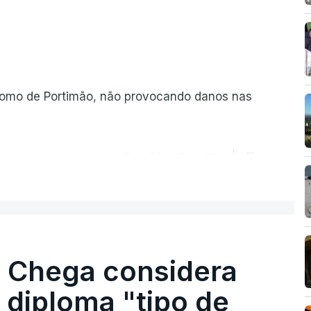
romo de Portimão, não provocando danos nas
ER MAIS
. Chega considera
 diploma "tipo de