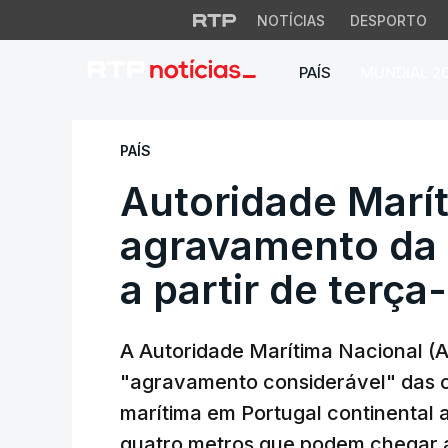
NOTÍCIAS
DESPORTO
PAÍS
MUNDIAL 2
Autoridade Marítim
PAÍS
Autoridade Marít
agravamento da 
a partir de terça-
A Autoridade Marítima Nacional (
"agravamento considerável" das c
marítima em Portugal continental a
quatro metros que podem chegar a