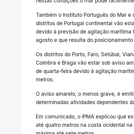
nestas condições o mar pode facilment
Também o Instituto Português do Mar e 
distritos de Portugal continental vão est
devido à previsão de agitação marítima
agosto e que resulta do posicionamento 
Os distritos do Porto, Faro, Setúbal, Vian
Coimbra e Braga vão estar sob aviso ama
de quarta-feira devido à agitação marít
metros.
O aviso amarelo, o menos grave, é emit
determinadas atividades dependentes da
Em comunicado, o IPMA explicou que estã
até quatro metros na costa ocidental na t
máxima até sete metros.