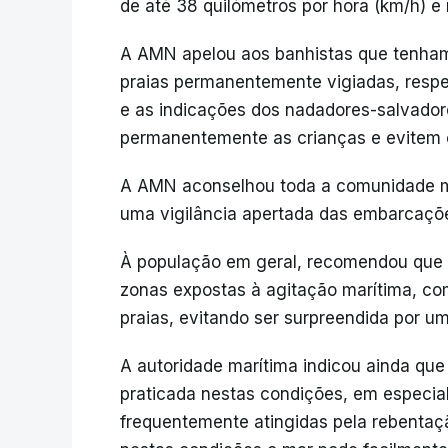
de até 38 quilómetros por hora (km/h) e 
A AMN apelou aos banhistas que tenham
praias permanentemente vigiadas, respei
e as indicações dos nadadores-salvador
permanentemente as crianças e evitem c
A AMN aconselhou toda a comunidade ma
uma vigilância apertada das embarcaçõ
À população em geral, recomendou que 
zonas expostas à agitação marítima, co
praias, evitando ser surpreendida por u
A autoridade marítima indicou ainda que
praticada nestas condições, em especial 
frequentemente atingidas pela rebentaç