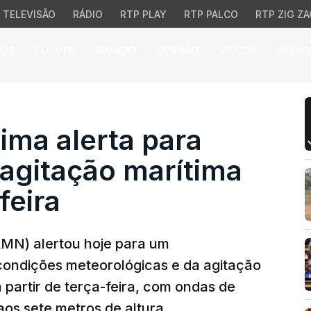
TELEVISÃO
RÁDIO
RTP PLAY
RTP PALCO
RTP ZIG ZA
026
EUROPA
MUNDO
OPINIÃO
VÍDEOS
ÁUDIO
a alerta para agravament
ima alerta para
agitação marítima
feira
AMN) alertou hoje para um
ondições meteorológicas e da agitação
 partir de terça-feira, com ondas de
os sete metros de altura.