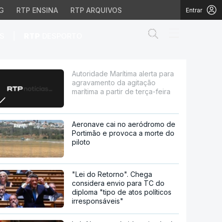
G
RTP ENSINA
RTP ARQUIVOS
Entrar
Abrir campo de
|
S
RTP
DESPORTO
o da agitação marítima 
Autoridade Marítima alerta para
agravamento da agitação
marítima a partir de terça-feira
Aeronave cai no aeródromo de
Portimão e provoca a morte do
piloto
"Lei do Retorno". Chega
considera envio para TC do
diploma "tipo de atos políticos
irresponsáveis"