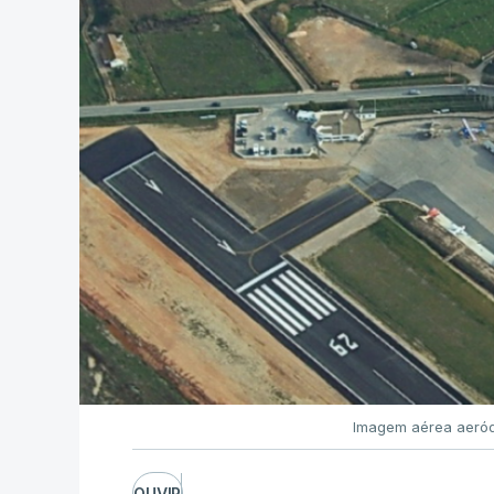
Imagem aérea aeród
OUVIR