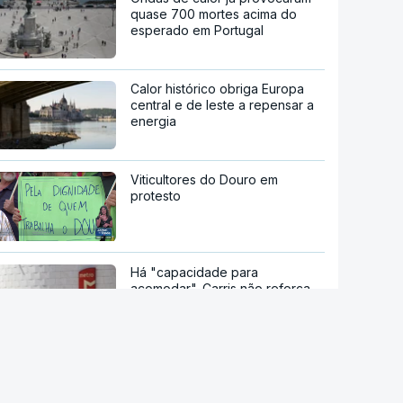
quase 700 mortes acima do
esperado em Portugal
Calor histórico obriga Europa
central e de leste a repensar a
energia
Viticultores do Douro em
protesto
Há "capacidade para
acomodar". Carris não reforça
Cais do Sodré apesar de corte
no Metro de Lisboa
Aumentou o número de pessoas
a receber apoio alimentar da
AMI