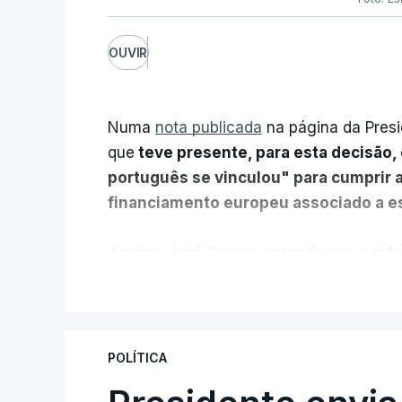
OUVIR
Numa
nota publicada
na página da Presi
que
teve presente, para esta decisão, 
português se vinculou" para cumprir 
financiamento europeu associado a es
António José Seguro entende que a refo
pretende "tornar o sistema mais simples,
V
"Sempre que seja possível reduzir burocr
os apoios chegam a quem mais necessit
POLÍTICA
certa", argumenta o Presidente da Repúb