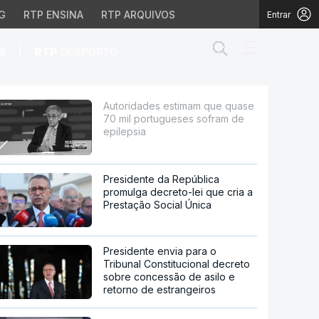
G
RTP ENSINA
RTP ARQUIVOS
Entrar
Abrir campo de
|
S
RTP
DESPORTO
rtugueses sofram de ep
Autoridades estimam que quase
70 mil portugueses sofram de
epilepsia
Presidente da República
promulga decreto-lei que cria a
Prestação Social Única
Presidente envia para o
Tribunal Constitucional decreto
sobre concessão de asilo e
retorno de estrangeiros