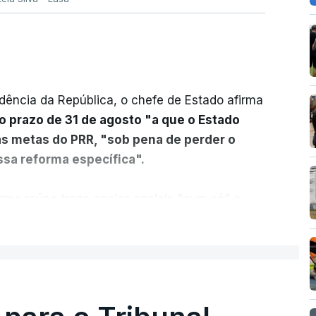
dência da República, o chefe de Estado afirma
o prazo de 31 de agosto "a que o Estado
as metas do PRR, "sob pena de perder o
sa reforma específica".
rma reúne treze apoios sociais "num só" e
 mais justo e transparente".
ER MAIS
acias, eliminar sobreposições e garantir que
a, estaremos a dar um passo na direção
lica.