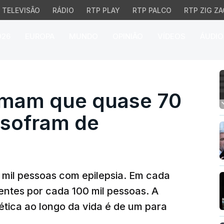
TELEVISÃO
RÁDIO
RTP PLAY
RTP PALCO
RTP ZIG ZA
026
EUROPA
MUNDO
OPINIÃO
VÍDEOS
ÁUDIO
am que quase 70 mil po
imam que quase 70
 sofram de
 mil pessoas com epilepsia. Em cada
ntes por cada 100 mil pessoas. A
lética ao longo da vida é de um para