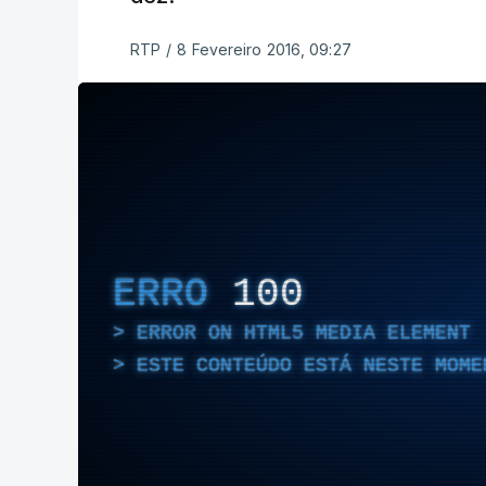
RTP
/
8 Fevereiro 2016, 09:27
ERRO
100
ERROR ON HTML5 MEDIA ELEMENT
ESTE CONTEÚDO ESTÁ NESTE MOME