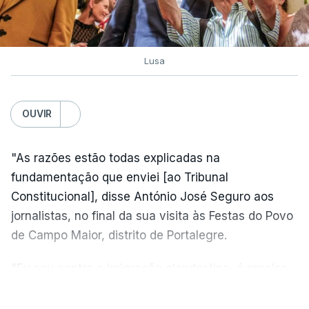
Lusa
OUVIR
"As razões estão todas explicadas na
fundamentação que enviei [ao Tribunal
Constitucional], disse António José Seguro aos
jornalistas, no final da sua visita às Festas do Povo
de Campo Maior, distrito de Portalegre.
"Eu sou contra a imigração clandestina, é preciso
combater ferozmente a imigração ilegal,
VER MAIS
precisamos de regular a nossa imigração e