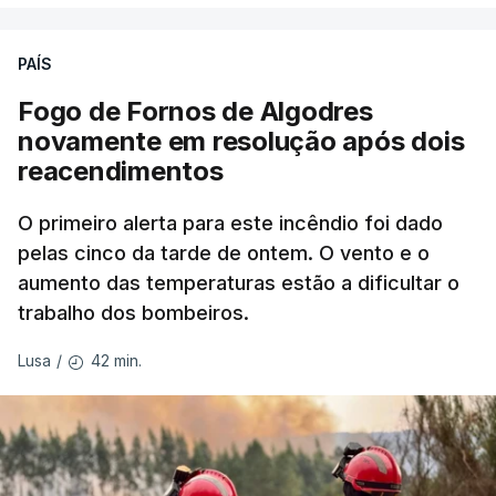
precisamos de defender as nossas fronteiras e
nada disto é incompatível com tratarmos com
PAÍS
dignidade as pessoas, designadamente menores e
Fogo de Fornos de Algodres
crianças", acrescentou.
novamente em resolução após dois
reacendimentos
António José Seguro mostrou dúvidas sobre se é
garantido o superior interesse da criança.
O primeiro alerta para este incêndio foi dado
pelas cinco da tarde de ontem. O vento e o
aumento das temperaturas estão a dificultar o
trabalho dos bombeiros.
ERRO
100
ERROR ON HTML5 MEDIA ELEMENT
42 min.
Lusa
/
ESTE CONTEÚDO ESTÁ NESTE
MOMENTO INDISPONÍVEL