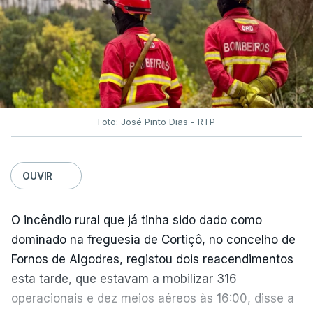
O Chega considerou "de uma enorme gravidade" a
decisão do Presidente da República
de enviar para
o Tribunal Constitucional o decreto sobre retorno
de estrangeiros, sustentando tratar-se de "uma
irresponsabilidade".
Foto: José Pinto Dias - RTP
Na sexta-feira, a Presidência da República
anunciou que
António José Seguro pediu ao
OUVIR
Tribunal Constitucional a fiscalização preventiva do
decreto
do parlamento sobre concessão de asilo,
detenção e retorno de estrangeiros, aprovado com
O incêndio rural que já tinha sido dado como
votos a favor de PSD, IL e CDS-PP e a abstenção
dominado na freguesia de Cortiçô, no concelho de
do Chega.
Fornos de Algodres, registou dois reacendimentos
esta tarde, que estavam a mobilizar 316
Na nota que acompanha esta decisão, o
operacionais e dez meios aéreos às 16:00, disse a
Presidente da República, apesar de considerar