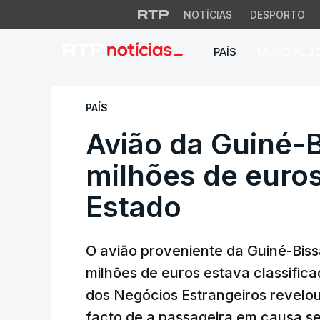
NOTÍCIAS
DESPORTO
PAÍS
MUNDIAL 2
Avião da Guiné-Bis
PAÍS
Avião da Guiné-
milhões de euros
Estado
O avião proveniente da Guiné-Bis
milhões de euros estava classific
dos Negócios Estrangeiros revelou
facto de a passageira em causa se