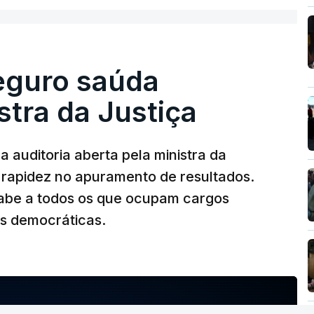
olher um atrelado apreendido numa operação
Seguro saúda
istra da Justiça
 auditoria aberta pela ministra da
iu rapidez no apuramento de resultados.
abe a todos os que ocupam cargos
es democráticas.