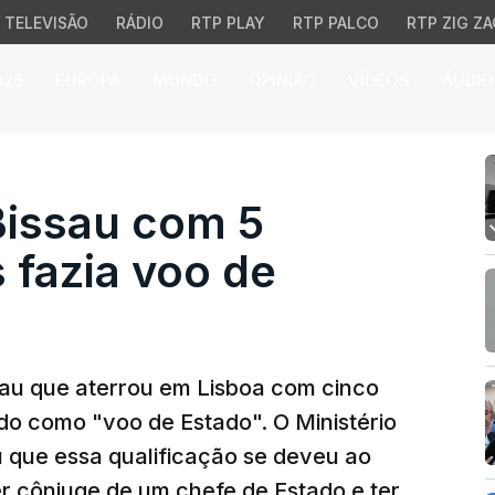
TELEVISÃO
RÁDIO
RTP PLAY
RTP PALCO
RTP ZIG ZA
026
EUROPA
MUNDO
OPINIÃO
VÍDEOS
ÁUDIO
sau com 5 milhões de e
Bissau com 5
 fazia voo de
sau que aterrou em Lisboa com cinco
ado como "voo de Estado". O Ministério
 que essa qualificação se deveu ao
r cônjuge de um chefe de Estado e ter