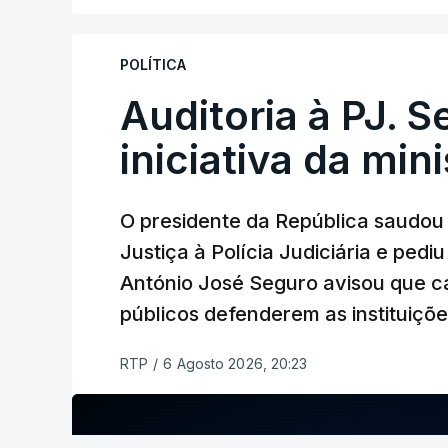
instalações da Construbarcelos para ac
de droga.
POLÍTICA
Auditoria à PJ. 
iniciativa da min
O presidente da República saudou a
Justiça à Polícia Judiciária e ped
António José Seguro avisou que c
públicos defenderem as instituiçõ
RTP
/
6 Agosto 2026, 20:23