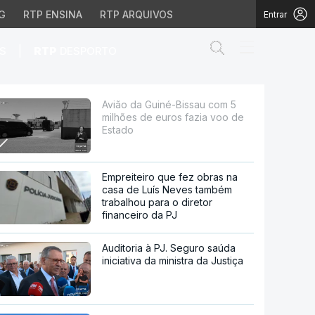
G
RTP ENSINA
RTP ARQUIVOS
Entrar
Abrir campo de
|
S
RTP
DESPORTO
uros fazia voo de Esta
Avião da Guiné-Bissau com 5
milhões de euros fazia voo de
Estado
Empreiteiro que fez obras na
casa de Luís Neves também
trabalhou para o diretor
financeiro da PJ
Auditoria à PJ. Seguro saúda
iniciativa da ministra da Justiça