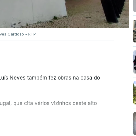
Alves Cardoso - RTP
 Luís Neves também fez obras na casa do
al, que cita vários vizinhos deste alto
ue assumiu a responsabilidade de sugerir as
ER MAIS