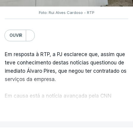
Foto: Rui Alves Cardoso - RTP
OUVIR
Em resposta à RTP, a PJ esclarece que, assim que
teve conhecimento destas notícias questionou de
imediato Álvaro Pires, que negou ter contratado os
serviços da empresa.
Em causa está a notícia avançada pela CNN
Portugal de que o diretor financeiro também tinha
VER MAIS
recorrido à Construbarcelos, tal como Luís Neves.
A Judiciária adianta ainda que não ordenou a