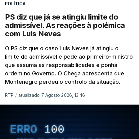
POLÍTICA
abertura de qualquer processo disciplinar, por não
ter qualquer elemento que indicie a realização
PS diz que já se atingiu limite do
dessas obras.
admissível. As reações à polémica
com Luís Neves
ARTIGOS RELACIONADOS
O PS diz que o caso Luís Neves já atingiu o
limite do admissível e pede ao primeiro-ministro
que assuma as responsabilidades e ponha
Empreiteiro da
Construbarcelos também
ordem no Governo. O Chega acrescenta que
fez obras na casa do diretor
Montenegro perdeu o controlo da situação.
financeiro da PJ
atualizado 7 Agosto 2026, 14:25
RTP
/
atualizado 7 Agosto 2026, 13:46
Empreiteiro que fez obras
na casa de Luís Neves
ERRO
100
também trabalhou para o
diretor financeiro da PJ