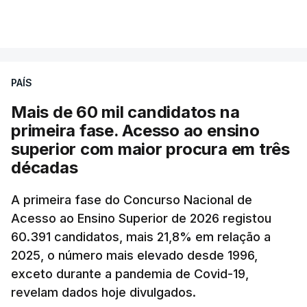
para 1,855 euros por litro.
VER MAIS
A média final só ficará fechada ao final do dia,
podendo ainda registar alterações em função da
evolução das cotações internacionais do petróleo,
PAÍS
e o custo final na bomba poderá variar conforme o
Mais de 60 mil candidatos na
posto de abastecimento, a marca e a localização.
primeira fase. Acesso ao ensino
superior com maior procura em três
A atualização do desconto do Imposto sobre os
décadas
Produtos Petrolíferos (ISP) também poderá
alterar os valores previstos.
A primeira fase do Concurso Nacional de
Acesso ao Ensino Superior de 2026 registou
O Governo comprometeu-se a aplicar uma redução
60.391 candidatos, mais 21,8% em relação a
extraordinária e temporária no ISP, sempre que se
2025, o número mais elevado desde 1996,
verifique um aumento do preço dos combustíveis
exceto durante a pandemia de Covid-19,
superior a 10 cêntimos, para mitigar a escalada de
revelam dados hoje divulgados.
preços.