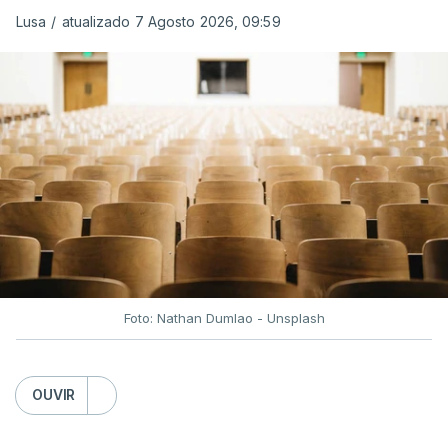
Lusa
/
atualizado 7 Agosto 2026, 09:59
Depois de uma subida inicial devido à guerra no
Irão, à tensão geopolítica no Médio Oriente e ao
fecho do estreito de Ormuz, os preços dos
combustíveis desceram durante o cessar-fogo
entre Washington e Teerão.
No entanto, com o retomar do conflito, as últimas
semanas têm sido marcadas por uma subida
acentuada, tendência que deverá ser revertida na
próxima semana.
Foto: Nathan Dumlao - Unsplash
c/Lusa
OUVIR