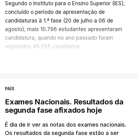
Segundo o Instituto para o Ensino Superior (IES),
concluído o período de apresentação de
candidaturas à 1.ª fase (20 de julho a 06 de
agosto), mais 10.796 estudantes apresentaram
candidatura, quando no ano passado foram
registados 49.595 candidatos.
"Os resultados da 1ª fase do concurso nacional de
VER MAIS
acesso mostram que em 2026 se registou o
número mais elevado de candidatos nos últimos 30
anos, exceto nos anos da pandemia de Covid-19,
PAÍS
durante os quais foram adotadas regras
Exames Nacionais. Resultados da
excecionais para a conclusão do ensino
segunda fase afixados hoje
secundário e para a utilização de exames
nacionais como provas de ingresso", refere o
É dia de ir ver as notas dos exames nacionais.
Ministério da Educação, Ciência e Inovação (MECI)
Os resultados da segunda fase estão a ser