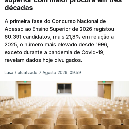
A atualização do desconto do Imposto sobre os
décadas
Produtos Petrolíferos (ISP) também poderá
alterar os valores previstos.
A primeira fase do Concurso Nacional de
Acesso ao Ensino Superior de 2026 registou
O Governo comprometeu-se a aplicar uma redução
60.391 candidatos, mais 21,8% em relação a
extraordinária e temporária no ISP, sempre que se
2025, o número mais elevado desde 1996,
verifique um aumento do preço dos combustíveis
exceto durante a pandemia de Covid-19,
superior a 10 cêntimos, para mitigar a escalada de
revelam dados hoje divulgados.
preços.
Lusa
/
atualizado 7 Agosto 2026, 09:59
Depois de uma subida inicial devido à guerra no
Irão, à tensão geopolítica no Médio Oriente e ao
fecho do estreito de Ormuz, os preços dos
combustíveis desceram durante o cessar-fogo
entre Washington e Teerão.
No entanto, com o retomar do conflito, as últimas