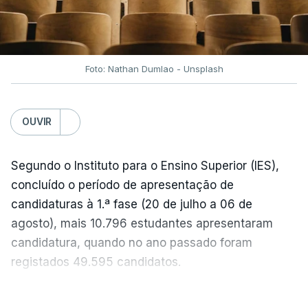
semanas têm sido marcadas por uma subida
acentuada, tendência que deverá ser revertida na
próxima semana.
Foto: Nathan Dumlao - Unsplash
c/Lusa
OUVIR
Segundo o Instituto para o Ensino Superior (IES),
concluído o período de apresentação de
candidaturas à 1.ª fase (20 de julho a 06 de
agosto), mais 10.796 estudantes apresentaram
candidatura, quando no ano passado foram
registados 49.595 candidatos.
"Os resultados da 1ª fase do concurso nacional de
VER MAIS