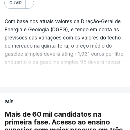
OUVIR
Com base nos atuais valores da Direção-Geral de
Energia e Geologia (DGEG), e tendo em conta as
previsões das variações com os valores do fecho
do mercado na quinta-feira, o preço médio do
gasóleo simples deverá atingir 1,931 euros por litro,
enquanto o da gasolina simples 95 deverá recuar
para 1,855 euros por litro.
VER MAIS
A média final só ficará fechada ao final do dia,
podendo ainda registar alterações em função da
evolução das cotações internacionais do petróleo,
PAÍS
e o custo final na bomba poderá variar conforme o
Mais de 60 mil candidatos na
posto de abastecimento, a marca e a localização.
primeira fase. Acesso ao ensino
superior com maior procura em três