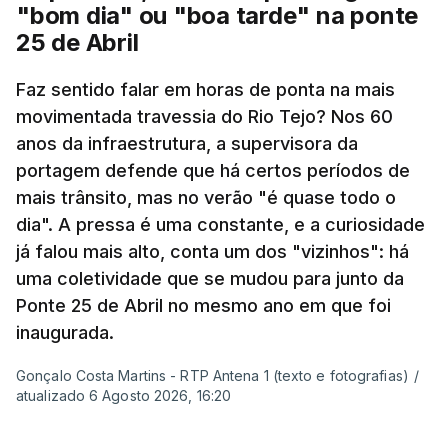
"bom dia" ou "boa tarde" na ponte
25 de Abril
Pergunta: O que é que o levou a querer escrever
Faz sentido falar em horas de ponta na mais
este livro? O que é que o inspirou? Porque é que
movimentada travessia do Rio Tejo? Nos 60
se interessou pela história da construção da
anos da infraestrutura, a supervisora da
ponte?
portagem defende que há certos períodos de
mais trânsito, mas no verão "é quase todo o
Resposta:
A ponte a mim sempre me fascinou
dia". A pressa é uma constante, e a curiosidade
muito porque é sinónimo de férias. Morava em
já falou mais alto, conta um dos "vizinhos": há
Sintra e na altura, há 40 anos, atravessar a ponte
uma coletividade que se mudou para junto da
para a outra margem era uma aventura. Portanto, a
Ponte 25 de Abril no mesmo ano em que foi
ponte sempre exerceu esse fascínio. Passar a
inaugurada.
ponte era passar para outro mundo. Normalmente,
Gonçalo Costa Martins - RTP Antena 1 (texto e fotografias)
/
um mundo de férias, uma coisa sempre boa.
atualizado 6 Agosto 2026, 16:20
O livro surgiu de histórias que se passavam num