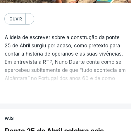
OUVIR
A ideia de escrever sobre a construção da ponte
25 de Abril surgiu por acaso, como pretexto para
contar a história de operários e as suas vivências.
Em entrevista à RTP, Nuno Duarte conta como se
apercebeu subitamente de que “tudo acontecia em
Alcântara” no Portugal dos anos 60 e de como
poderia incluir esta obra marcante na ficção. Hoje,
VER MAIS
quando passa pelo aço de cor avermelhada que
faz a ligação entre as duas margens do Tejo, sorri
e reconhece como a ponte mudou a sua vida de
PAÍS
forma inesperada, através da literatura.
Ponte 25 de Abril celebra seis