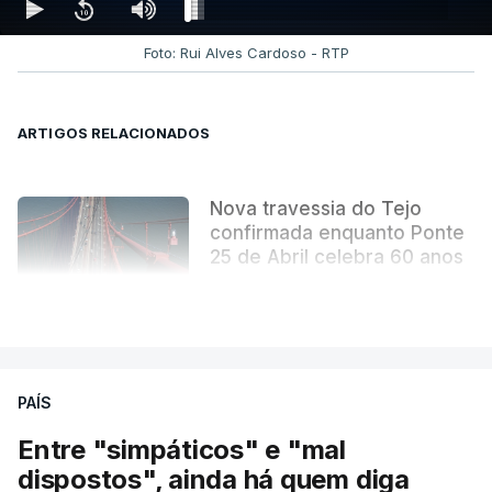
derradeiras páginas. Uma obra literária que se
tornou indissociável da obra arquitetónica que
Foto: Rui Alves Cardoso - RTP
mudou para sempre a paisagem da capital.
ARTIGOS RELACIONADOS
Nova travessia do Tejo
confirmada enquanto Ponte
25 de Abril celebra 60 anos
atualizado 6 Agosto 2026, 13:02
VER MAIS
PAÍS
Entre "simpáticos" e "mal
dispostos", ainda há quem diga