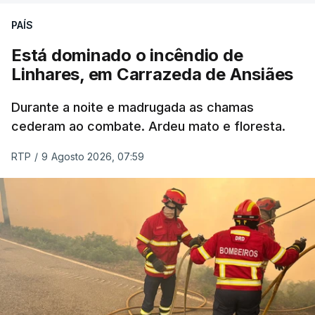
ERRO
100
PAÍS
ERROR ON HTML5 MEDIA ELEMENT
Está dominado o incêndio de
Linhares, em Carrazeda de Ansiães
ESTE CONTEÚDO ESTÁ NESTE
MOMENTO INDISPONÍVEL
Durante a noite e madrugada as chamas
cederam ao combate. Ardeu mato e floresta.
RTP
/
9 Agosto 2026, 07:59