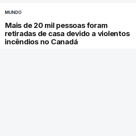
MUNDO
Mais de 20 mil pessoas foram
retiradas de casa devido a violentos
incêndios no Canadá
Milhares de pessoas têm ordem de evacuação.
O governo da província declarou o estado de
emergência por causa de dezenas de incêndios
florestais que estão descontrolados.
27 min.
RTP
/