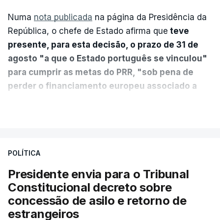
Numa
nota publicada
na página da Presidência da
República, o chefe de Estado afirma que
teve
presente, para esta decisão, o prazo de 31 de
agosto "a que o Estado português se vinculou"
para cumprir as metas do PRR, "sob pena de
perder o financiamento europeu associado a
essa reforma específica".
VER MAIS
António José Seguro entende que a reforma reúne
treze apoios sociais "num só" e pretende "tornar o
POLÍTICA
sistema mais simples, mais justo e transparente".
Presidente envia para o Tribunal
"Sempre que seja possível reduzir burocracias,
Constitucional decreto sobre
eliminar sobreposições e garantir que os apoios
concessão de asilo e retorno de
chegam a quem mais necessita, estaremos a dar
estrangeiros