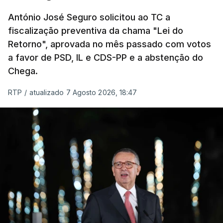
um passo na direção certa", argumenta o
António José Seguro solicitou ao TC a
Presidente da República.
fiscalização preventiva da chama "Lei do
Retorno", aprovada no mês passado com votos
Assegurar que "ninguém é
a favor de PSD, IL e CDS-PP e a abstenção do
prejudicado"
Chega.
RTP
/
atualizado 7 Agosto 2026, 18:47
O Preisdente deixa, no entanto, deixa alguns
avisos:
uma reforma desta dimensão "deve ter
como primeiro critério a proteção das pessoas"
e "nenhum processo de simplificação pode
traduzir-se numa diminuição da proteção
social".
António José Seguro vinca que se
deverá
assegurar que "ninguém é prejudicado face à