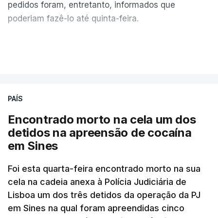
pedidos foram, entretanto, informados que
poderiam fazê-lo até quinta-feira.
A intenção era que os resultados fossem
VER MAIS
publicados no dia seguinte (sexta-feira), o que
poderá não acontecer.
PAÍS
No domingo, estavam concluídos cerca de 50 por
cento dos mais de 20 mil pedidos de reapreciação,
Encontrado morto na cela um dos
mas Cristina Mota, porta-voz da Missão Escola
detidos na apreensão de cocaína
Pública, tem dúvidas de que o processo esteja
em Sines
concluído a tempo.
Foi esta quarta-feira encontrado morto na sua
cela na cadeia anexa à Polícia Judiciária de
"Durante o fim de semana e nos últimos dias,
Lisboa um dos três detidos da operação da PJ
apercebamo-nos que ainda estão a ser
em Sines na qual foram apreendidas cinco
convocados professores para reapreciações"
,