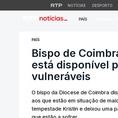
NOTÍCIAS
DESPORTO
PAÍS
MUNDIAL 2
Bispo de Coimbra d
PAÍS
Bispo de Coimbra
está disponível 
vulneráveis
O bispo da Diocese de Coimbra disp
aos que estão em situação de maio
tempestade Kristin e deixou uma p
que estão a sofrer.