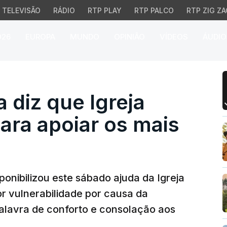
TELEVISÃO
RÁDIO
RTP PLAY
RTP PALCO
RTP ZIG ZA
026
EUROPA
MUNDO
OPINIÃO
VÍDEOS
ÁUDIO
iz que Igreja está dispo
 diz que Igreja
para apoiar os mais
onibilizou este sábado ajuda da Igreja
r vulnerabilidade por causa da
alavra de conforto e consolação aos