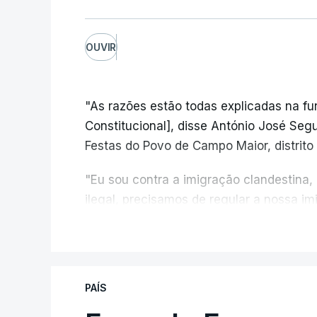
OUVIR
"As razões estão todas explicadas na f
Constitucional], disse António José Segur
Festas do Povo de Campo Maior, distrito 
"Eu sou contra a imigração clandestina,
ilegal, precisamos de regular a nossa i
fronteiras e nada disto é incompatível 
V
designadamente menores e crianças", a
António José Seguro mostrou dúvidas sob
PAÍS
criança.