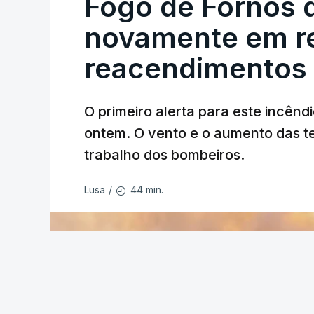
Fogo de Fornos 
novamente em re
reacendimentos
O primeiro alerta para este incêndi
ERRO
100
ontem. O vento e o aumento das te
ERROR ON HTML5 MEDIA ELEMEN
trabalho dos bombeiros.
ESTE CONTEÚDO ESTÁ NESTE MO
44 min.
Lusa
/
O Chega considerou "de uma enorme gra