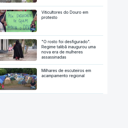
Viticultores do Douro em
protesto
"O rosto foi desfigurado".
Regime talibã inaugurou uma
nova era de mulheres
assassinadas
Milhares de escuteiros em
acampamento regional
Moledo é o "lugar de verão" de
milhares de pessoas