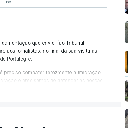
Lusa
undamentação que enviei [ao Tribunal
o aos jornalistas, no final da sua visita às
de Portalegre.
 é preciso combater ferozmente a imigração
migração e precisamos de defender as nossas
com tratarmos com dignidade as pessoas,
ER MAIS
crescentou.
re se é garantido o superior interesse da