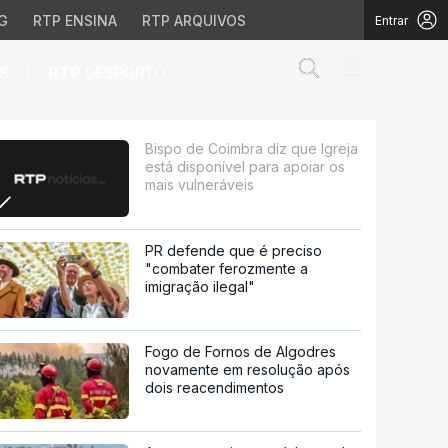
G
RTP ENSINA
RTP ARQUIVOS
Entrar
Abrir campo de
|
S
RTP
DESPORTO
nível para apoiar os ma
Bispo de Coimbra diz que Igreja
está disponível para apoiar os
mais vulneráveis
PR defende que é preciso
"combater ferozmente a
imigração ilegal"
Fogo de Fornos de Algodres
novamente em resolução após
dois reacendimentos