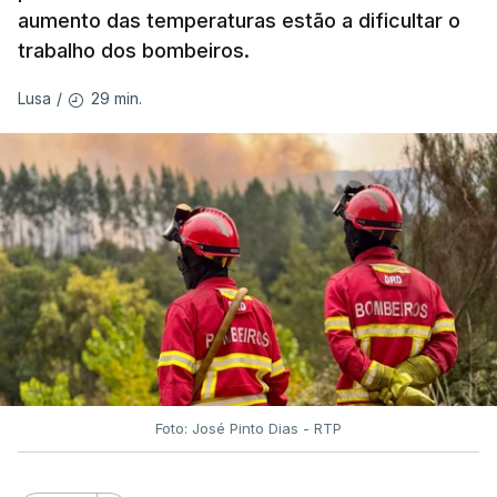
aumento das temperaturas estão a dificultar o
trabalho dos bombeiros.
ERRO
100
ERROR ON HTML5 MEDIA ELEMENT
29 min.
Lusa
/
ESTE CONTEÚDO ESTÁ NESTE
MOMENTO INDISPONÍVEL
O Chega considerou "de uma enorme gravidade" a
decisão do Presidente da República
de enviar para
o Tribunal Constitucional o decreto sobre retorno
de estrangeiros, sustentando tratar-se de "uma
irresponsabilidade".
Foto: José Pinto Dias - RTP
Na sexta-feira, a Presidência da República
anunciou que
António José Seguro pediu ao