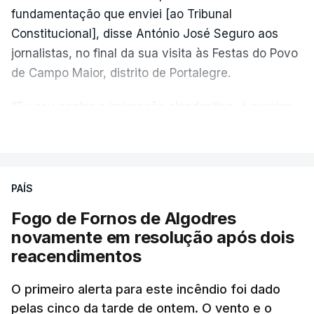
fundamentação que enviei [ao Tribunal
Constitucional], disse António José Seguro aos
jornalistas, no final da sua visita às Festas do Povo
de Campo Maior, distrito de Portalegre.
"Eu sou contra a imigração clandestina, é preciso
combater ferozmente a imigração ilegal,
VER MAIS
precisamos de regular a nossa imigração e
precisamos de defender as nossas fronteiras e
nada disto é incompatível com tratarmos com
PAÍS
dignidade as pessoas, designadamente menores e
Fogo de Fornos de Algodres
crianças", acrescentou.
novamente em resolução após dois
reacendimentos
António José Seguro mostrou dúvidas sobre se é
garantido o superior interesse da criança.
O primeiro alerta para este incêndio foi dado
pelas cinco da tarde de ontem. O vento e o