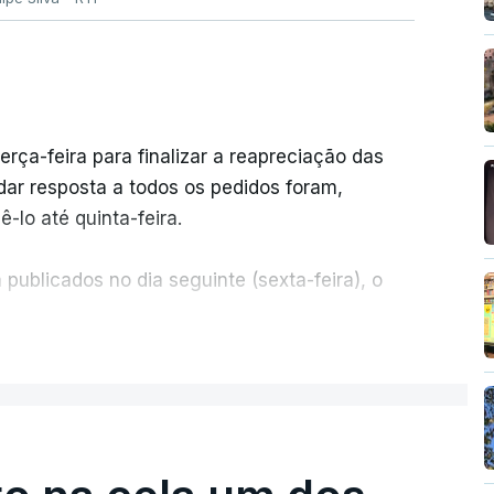
erça-feira para finalizar a reapreciação das
ar resposta a todos os pedidos foram,
-lo até quinta-feira.
publicados no dia seguinte (sexta-feira), o
ER MAIS
e 50 por cento dos mais de 20 mil pedidos de
voz da Missão Escola Pública, tem dúvidas de
.