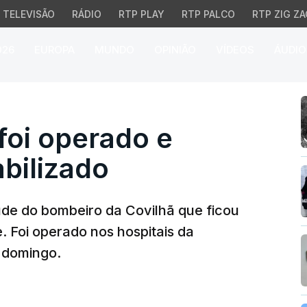
TELEVISÃO
RÁDIO
RTP PLAY
RTP PALCO
RTP ZIG ZA
026
EUROPA
MUNDO
OPINIÃO
VÍDEOS
ÁUDIO
i operado e encontra-se
foi operado e
bilizado
aúde do bombeiro da Covilhã que ficou
. Foi operado nos hospitais da
 domingo.