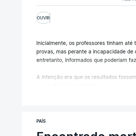
OUVIR
Inicialmente, os professores tinham até t
provas, mas perante a incapacidade de d
entretanto, informados que poderiam fazê
A intenção era que os resultados fossem 
que poderá não acontecer.
V
No domingo, estavam concluídos cerca d
reapreciação, mas Cristina Mota, porta-
que o processo esteja concluído a tempo
PAÍS