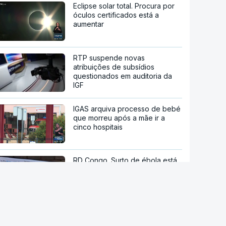
Eclipse solar total. Procura por
óculos certificados está a
aumentar
RTP suspende novas
atribuições de subsídios
questionados em auditoria da
IGF
IGAS arquiva processo de bebé
que morreu após a mãe ir a
cinco hospitais
RD Congo. Surto de ébola está
a espalhar-se a um ritmo sem
precedentes
Candidato presidencial
brasileiro Flávio Bolsonaro