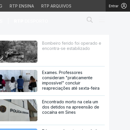
G
RTP ENSINA
RTP ARQUIVOS
Entrar
Abrir campo de
|
S
RTP
DESPORTO
 estabilizado
Bombeiro ferido foi operado e
encontra-se estabilizado
Exames. Professores
consideram "praticamente
impossível" concluir
reapreciações até sexta-feira
Encontrado morto na cela um
dos detidos na apreensão de
cocaína em Sines