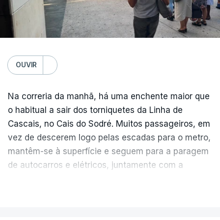
OUVIR
Na correria da manhã, há uma enchente maior que
o habitual a sair dos torniquetes da Linha de
Cascais, no Cais do Sodré. Muitos passageiros, em
vez de descerem logo pelas escadas para o metro,
mantêm-se à superfície e seguem para a paragem
de autocarros e elétricos, juntamente com a
enchente que vem dos barcos da margem sul do
VER MAIS
Tejo.
Temperatura global do ar na
superfície
As filas crescem e diminuem ao longo da hora