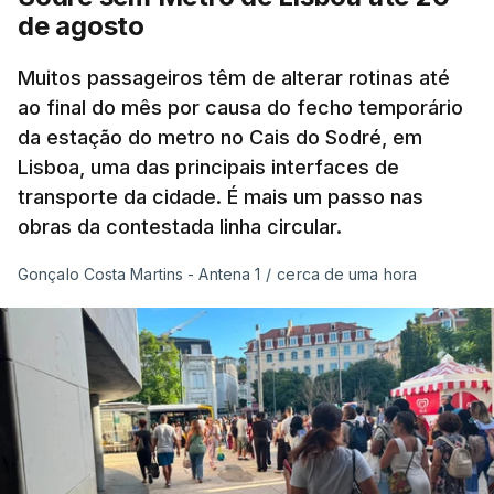
as ondas de calor de junho, a sequência geral de
de agosto
ondas de calor desde maio permanece excecional
para a região.
Muitos passageiros têm de alterar rotinas até
ao final do mês por causa do fecho temporário
da estação do metro no Cais do Sodré, em
São os dados do mais recente relatório do
Lisboa, uma das principais interfaces de
Copernicus, o sistema de Observação da Terra
transporte da cidade. É mais um passo nas
do programa espacial da União Europeia.
obras da contestada linha circular.
Samantha Burgess, Líder Estratégica para o Clima
Gonçalo Costa Martins - Antena 1
/
cerca de uma hora
no Centro Europeu de Previsões Meteorológicas de
Médio Prazo, reforça que "julho de 2026 foi o
terceiro mês consecutivo de calor excecional na
Europa Ocidental, elevando a temperatura
combinada de junho e julho a um novo recorde
para a região”.