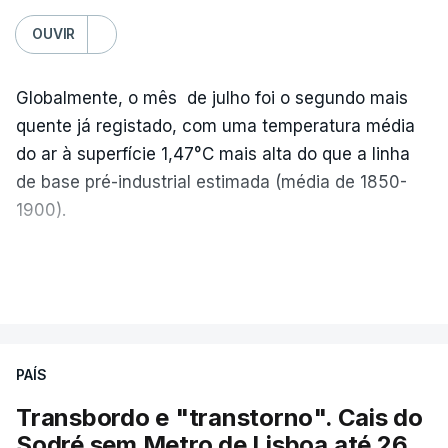
OUVIR
Globalmente, o mês de julho foi o segundo mais
quente já registado, com uma temperatura média
do ar à superfície 1,47°C mais alta do que a linha
de base pré-industrial estimada (média de 1850-
1900).
A Europa Ocidental vivenciou o período de
VER MAIS
junho-julho mais quente já registado
,
e julho
apresentou a terceira e a quarta ondas de calor
desde maio, marcando uma sequência
PAÍS
excecional de calor extremo neste verão.
Transbordo e "transtorno". Cais do
Embora estas tenham sido menos intensas do que
Sodré sem Metro de Lisboa até 26