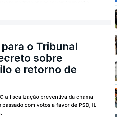
rma reúne treze apoios sociais "num só" e
 mais justo e transparente".
ER MAIS
acias, eliminar sobreposições e garantir que
a, estaremos a dar um passo na direção
lica.
 para o Tribunal
ecreto sobre
rejudicado"
lo e retorno de
guns avisos:
uma reforma desta dimensão
roteção das pessoas" e "nenhum processo
a diminuição da proteção social".
TC a fiscalização preventiva da chama
s passado com votos a favor de PSD, IL
rá assegurar que "ninguém é prejudicado
.
"
, dando especial atenção a quem vive em