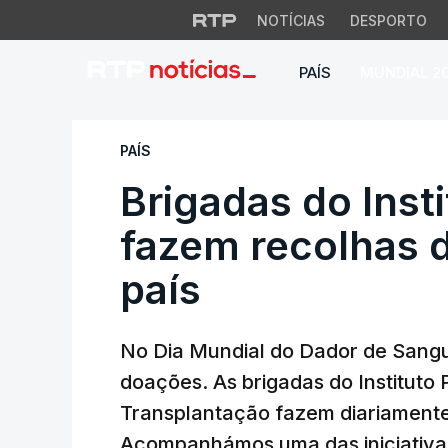
NOTÍCIAS
DESPORTO
PAÍS
MUNDIAL 2
Brigadas do Instit
PAÍS
Brigadas do Inst
fazem recolhas d
país
No Dia Mundial do Dador de Sangu
doações. As brigadas do Instituto
Transplantação fazem diariamente
Acompanhámos uma das iniciativas