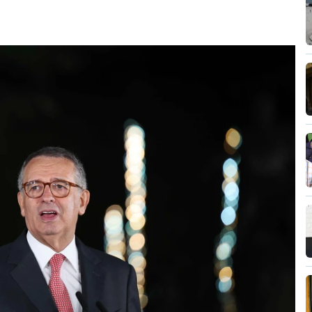
as famílias de menores rendimentos, os idosos
 as prestações sociais são um mecanismo
lusão social". Faz ainda referência ao estudo
r das prestações sociais "permanece
m sido insuficentes" no combate à pobreza.
essidade de aumentar a "competência das
 reforma, contando para isso com um
nte financeiros".
lica
deu aval
à criação da PSU, decisão que foi
 17 de julho.
ovou a 30 de julho
o decreto-lei que cria a