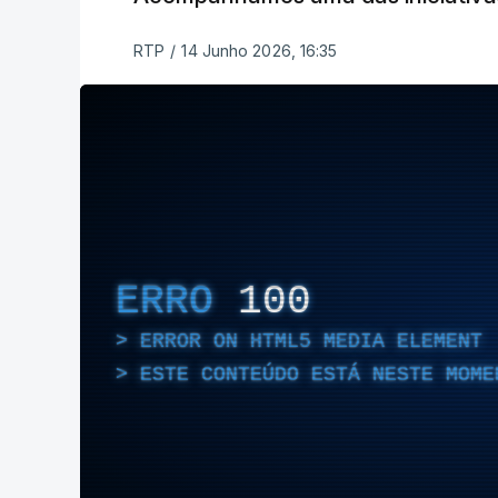
RTP
/
14 Junho 2026, 16:35
ERRO
100
ERROR ON HTML5 MEDIA ELEMENT
ESTE CONTEÚDO ESTÁ NESTE MOME