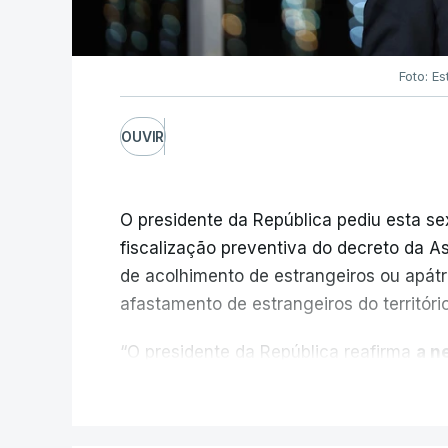
Prestação Social Única (PSU), agora pr
Foto: Es
PSU poderá reduzir apoios p
OUVIR
A promulgação deste decreto-lei surge 
Solidariedade e Segurança Social garan
O presidente da República pediu esta sex
para "cerca de 94% dos futuros benef
fiscalização preventiva do decreto da A
de acolhimento de estrangeiros ou apátr
Quanto aos futuros beneficiários, hav
afastamento de estrangeiros do territóri
das famílias e outros 64% terão um ap
seja, cerca de um terço dos novos benefi
“O presidente da República reafirma
a n
mesmos apoios que teria com o anterior
ilegal
, de se controlar eficazmente a im
V
nossas fronteiras, num quadro de coope
De acordo com o Governo, os principais 
Espaço Schengen”, começa por referir 