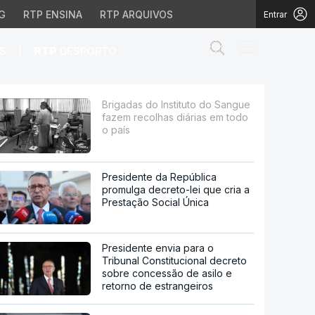
G
RTP ENSINA
RTP ARQUIVOS
Entrar
Abrir campo de
|
S
RTP
DESPORTO
olhas diárias em todo o
Brigadas do Instituto do Sangue
fazem recolhas diárias em todo
o país
Presidente da República
promulga decreto-lei que cria a
Prestação Social Única
Presidente envia para o
Tribunal Constitucional decreto
sobre concessão de asilo e
retorno de estrangeiros