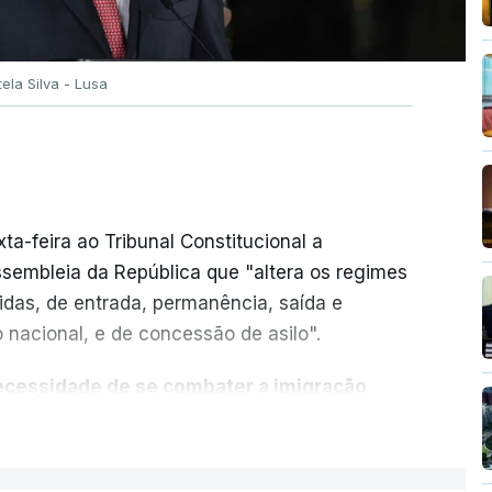
omulgado.
tela Silva - Lusa
ara 6% dos futuros beneficiários
no mesmo dia em que o Ministério do Trabalho,
tiu que
a PSU irá aumentar ou manter o apoio
ta-feira ao Tribunal Constitucional a
iciários".
ssembleia da República que "altera os regimes
idas, de entrada, permanência, saída e
erá uma redução de apoios para 6 por cento
o nacional, e de concessão de asilo".
oio "superior ao atualmente existente".
Ou
ciários irá assegurar, no novo regime, os
ecessidade de se combater a imigração
.
igração legal e de se garantir a defesa das
ER MAIS
ração entre os Estados europeus parte do
beneficiários que vêem a sua situação
uma nota publicada no
site
da Presidência.