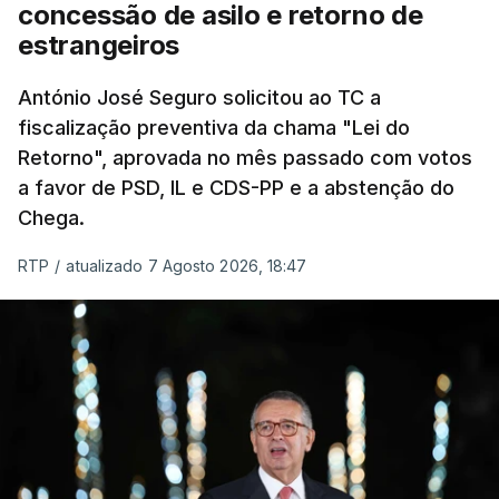
eliminar sobreposições e garantir que os apoios
concessão de asilo e retorno de
chegam a quem mais necessita, estaremos a dar
estrangeiros
um passo na direção certa", argumenta o
António José Seguro solicitou ao TC a
Presidente da República.
fiscalização preventiva da chama "Lei do
Retorno", aprovada no mês passado com votos
Assegurar que "ninguém é
a favor de PSD, IL e CDS-PP e a abstenção do
prejudicado"
Chega.
RTP
/
atualizado 7 Agosto 2026, 18:47
O Preisdente deixa, no entanto, deixa alguns
avisos:
uma reforma desta dimensão "deve ter
como primeiro critério a proteção das pessoas"
e "nenhum processo de simplificação pode
traduzir-se numa diminuição da proteção
social".