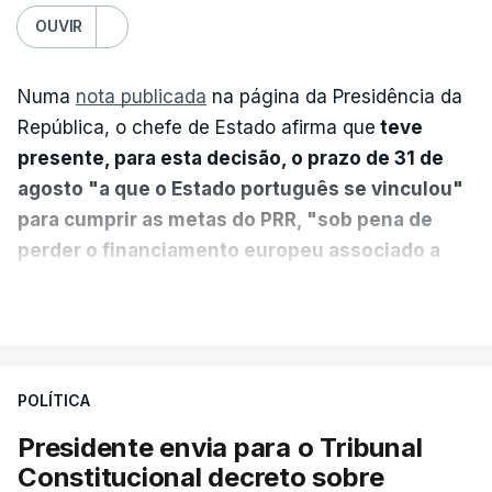
OUVIR
Numa
nota publicada
na página da Presidência da
República, o chefe de Estado afirma que
teve
presente, para esta decisão, o prazo de 31 de
agosto "a que o Estado português se vinculou"
para cumprir as metas do PRR, "sob pena de
perder o financiamento europeu associado a
essa reforma específica".
VER MAIS
António José Seguro entende que a reforma reúne
treze apoios sociais "num só" e pretende "tornar o
POLÍTICA
sistema mais simples, mais justo e transparente".
Presidente envia para o Tribunal
"Sempre que seja possível reduzir burocracias,
Constitucional decreto sobre