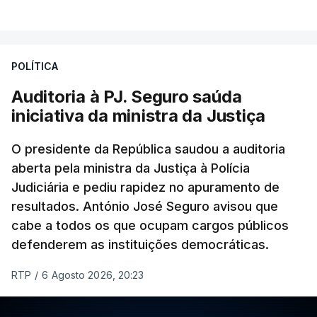
VER MAIS
Foi o diretor financeiro, Álvaro Pires, que assumiu a
responsabilidade de sugerir as instalações da
Construbarcelos para acolher um atrelado
POLÍTICA
apreendido numa operação de droga.
Auditoria à PJ. Seguro saúda
iniciativa da ministra da Justiça
O presidente da República saudou a auditoria
aberta pela ministra da Justiça à Polícia
Judiciária e pediu rapidez no apuramento de
resultados. António José Seguro avisou que
cabe a todos os que ocupam cargos públicos
defenderem as instituições democráticas.
RTP
/
6 Agosto 2026, 20:23