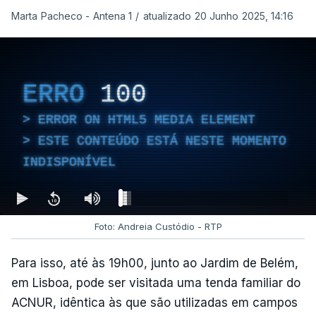
Marta Pacheco - Antena 1
/
atualizado 20 Junho 2025, 14:16
ERRO
100
ERROR ON HTML5 MEDIA ELEMENT
ESTE CONTEÚDO ESTÁ NESTE MOMENTO
INDISPONÍVEL
Foto: Andreia Custódio - RTP
Para isso, até às 19h00, junto ao Jardim de Belém,
em Lisboa, pode ser visitada uma tenda familiar do
ACNUR, idêntica às que são utilizadas em campos