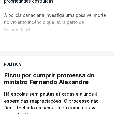
propriedades destruídas.
A polícia canadiana investiga uma possível morte
no violento incêndio que lavra perto de
Summerland.
VER MAIS
Éum cenário de terror, descreve o primeiro-ministro
da Columbia Britânica, David Iby.
POLÍTICA
Ficou por cumprir promessa do
ERRO
100
ministro Fernando Alexandre
ERROR ON HTML5 MEDIA ELEMENT
Há escolas sem pautas afixadas e alunos à
ESTE CONTEÚDO ESTÁ NESTE
espera das reapreciações. O processo não
MOMENTO INDISPONÍVEL
ficou fechado na sexta-feira como estava