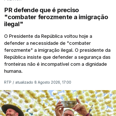
desencadeada pela Polícia Judiciária, em
PR defende que é preciso
articulação com a Marinha, a Autoridade Marítima
"combater ferozmente a imigração
Nacional e a Força Aérea.
ilegal"
O ano de 2026 tem sido um ano de recordes: foi
O Presidente da República voltou hoje a
apreendida mais cocaína até ao momento de que
defender a necessidade de "combater
em todo o ano de 2025.
ferozmente" a imigração ilegal. O presidente da
A ação de prevenção visa a deteção em alto mar
República insiste que defender a segurança das
de embarcações de alta velocidade (EAV) que
fronteiras não é incompatível com a dignidade
humana.
utilizam a costa nacional para o tráfico de droga.
RTP
/
atualizado 8 Agosto 2026, 17:00
c/ Lusa