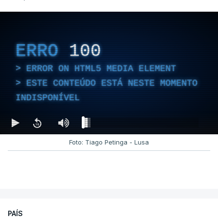
ERRO
100
ERROR ON HTML5 MEDIA ELEMENT
ESTE CONTEÚDO ESTÁ NESTE MOMENTO
INDISPONÍVEL
Foto: Tiago Petinga - Lusa
PAÍS