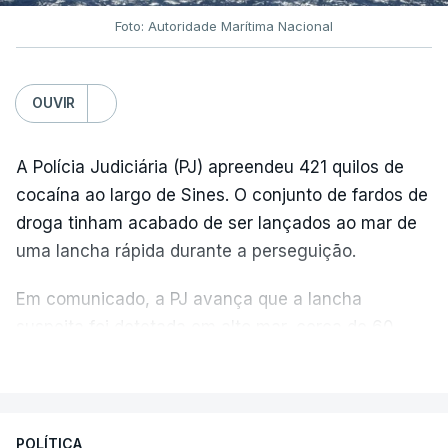
Foto: Autoridade Marítima Nacional
OUVIR
A Polícia Judiciária (PJ) apreendeu 421 quilos de
cocaína ao largo de Sines. O conjunto de fardos de
droga tinham acabado de ser lançados ao mar de
uma lancha rápida durante a perseguição.
Em comunicado, a PJ avança que a lancha
suspeita foi detetada em alto mar, cerca de 60
milhas náuticas ao largo de Sines.
VER MAIS
A apreensão aconteceu na tarde desta sexta-feira,
desencadeando uma ação de prevenção
POLÍTICA