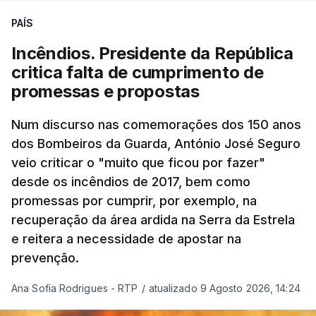
Pezeshkian e o ayatollah Khamenei que,
PAÍS
assinalando o início do terceiro ano de Pezeshkian
à frente do governo, teve na agenda o conflito
Incêndios. Presidente da República
armado com os Estados Unidos e Israel, além das
critica falta de cumprimento de
questões económicas de um país em guerra que
promessas e propostas
se confronta agora com uma inflação de 88%.
Num discurso nas comemorações dos 150 anos
De acordo com a informação oficial, que não indica
dos Bombeiros da Guarda, António José Seguro
onde ou quando decorreu a reunião, Khamenei e
veio criticar o "muito que ficou por fazer"
Pezeshkian discutiram ainda formas de garantir
desde os incêndios de 2017, bem como
recursos e gerir as despesas "em riais, divisas e
promessas por cumprir, por exemplo, na
energia", bem como sobre a cooperação
recuperação da área ardida na Serra da Estrela
económica com parceiros estrangeiros.
e reitera a necessidade de apostar na
prevenção.
Para os Estados Unidos seguiu ainda um recado:
Ana Sofia Rodrigues - RTP
/
atualizado 9 Agosto 2026, 14:24
"corrijam o comportamento". Teerão deixou ainda
novas exigências para reabrir o Estreito de Ormuz,