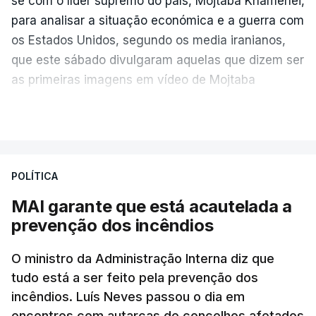
se com o líder supremo do país, Mojtaba Khamenei,
para analisar a situação económica e a guerra com
os Estados Unidos, segundo os media iranianos,
que este sábado divulgaram aquelas que dizem ser
as primeiras imagens em vídeo de Mojtaba
Khamenei desde o início da guerra.
VER MAIS
O vídeo de 12 segundos, sem aúdio, data ou local
de gravação, foi colocado pela agência de notícias
Mehr na rede social Telegram, como aquilo que
POLÍTICA
pode ser considerada uma resposta à imprensa
MAI garante que está acautelada a
israelita, que nos últimos tempos vem dando conta
prevenção dos incêndios
de que o líder supremo iraniano estará em estado
crítico na sequência do bombardeamento que no
O ministro da Administração Interna diz que
último dia de fevereiro passado matou o pai, o
tudo está a ser feito pela prevenção dos
ayatollah Ali Khamenei, e outros membros da
incêndios. Luís Neves passou o dia em
família.
encontros com autarcas de concelhos afetados