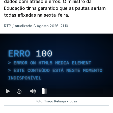
dados com atraso e erros. O ministro da
Educação tinha garantido que as pautas seriam
todas afixadas na sexta-feira.
RTP
/
atualizado 8 Agosto 2026, 21:10
ERRO
100
ERROR ON HTML5 MEDIA ELEMENT
ESTE CONTEÚDO ESTÁ NESTE MOMENTO
INDISPONÍVEL
Foto: Tiago Petinga - Lusa