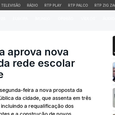
TELEVISÃO
RÁDIO
RTP PLAY
RTP PALCO
RTP ZIG ZA
026
EUROPA
MUNDO
OPINIÃO
VÍDEOS
ÁUDIO
prova nova Carta Educa
a aprova nova
da rede escolar
e
segunda-feira a nova proposta da
ública da cidade, que assenta em três
 incluindo a requalificação dos
ntes e a construção de novos.