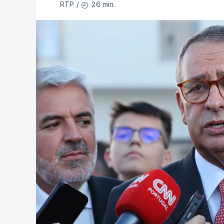
26 min.
RTP
/