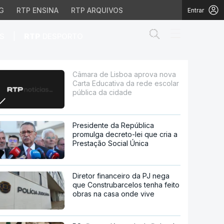
G
RTP ENSINA
RTP ARQUIVOS
Entrar
Abrir campo de
|
S
RTP
DESPORTO
tiva da rede escolar p
Câmara de Lisboa aprova nova
Carta Educativa da rede escolar
pública da cidade
Presidente da República
promulga decreto-lei que cria a
Prestação Social Única
Diretor financeiro da PJ nega
que Construbarcelos tenha feito
obras na casa onde vive