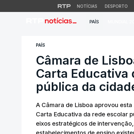
NOTÍCIAS
DESPORTO
PAÍS
MUNDIAL 2
Câmara de Lisboa a
PAÍS
Câmara de Lisbo
Carta Educativa 
pública da cidad
A Câmara de Lisboa aprovou esta 
Carta Educativa da rede escolar p
eixos estratégicos de intervenção,
estabelecimentos de ensino existe