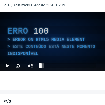
RTP
/
atualizado 6 Agosto 2026, 07:39
ERRO
100
ERROR ON HTML5 MEDIA ELEMENT
ESTE CONTEÚDO ESTÁ NESTE MOMENTO
INDISPONÍVEL
PAÍS