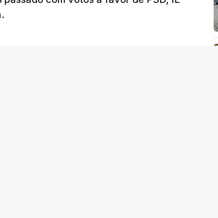
rá assegurar que "ninguém é prejudicado
.
"
, dando especial atenção a quem vive em
as famílias de menores rendimentos, os idosos
 as prestações sociais são um mecanismo
lusão social". Faz ainda referência ao estudo
r das prestações sociais "permanece
m sido insuficentes" no combate à pobreza.
essidade de aumentar a "competência das
 reforma, contando para isso com um
nte financeiros".
lica
deu aval
à criação da PSU, decisão que foi
 17 de julho.