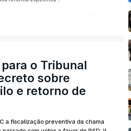
rma reúne treze apoios sociais "num só" e
 mais justo e transparente".
ER MAIS
acias, eliminar sobreposições e garantir que
a, estaremos a dar um passo na direção
lica.
 para o Tribunal
ecreto sobre
rejudicado"
lo e retorno de
guns avisos:
uma reforma desta dimensão
roteção das pessoas" e "nenhum processo
a diminuição da proteção social".
TC a fiscalização preventiva da chama
s passado com votos a favor de PSD, IL