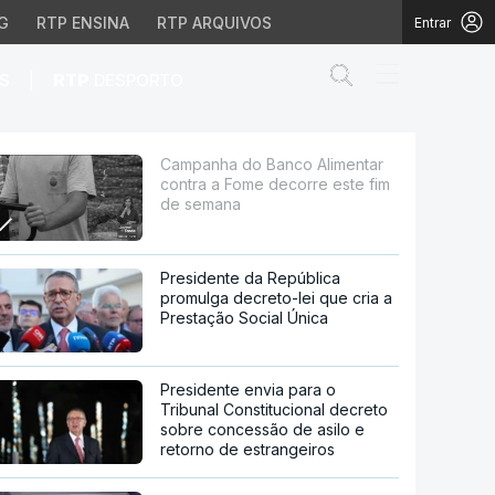
G
RTP ENSINA
RTP ARQUIVOS
Entrar
Abrir campo de
|
S
RTP
DESPORTO
ome decorre este fim d
Campanha do Banco Alimentar
contra a Fome decorre este fim
de semana
Presidente da República
promulga decreto-lei que cria a
Prestação Social Única
Presidente envia para o
Tribunal Constitucional decreto
sobre concessão de asilo e
retorno de estrangeiros