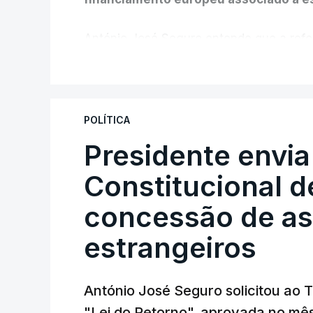
António José Seguro entende que a refo
pretende "tornar o sistema mais simples,
V
"Sempre que seja possível reduzir burocr
os apoios chegam a quem mais necessit
POLÍTICA
certa", argumenta o Presidente da Repúb
Presidente envia
Constitucional d
Assegurar que "ninguém é p
concessão de asi
estrangeiros
O Preisdente deixa, no entanto, deixa al
"deve ter como primeiro critério a p
de simplificação pode traduzir-se num
António José Seguro solicitou ao 
"Lei do Retorno", aprovada no mê