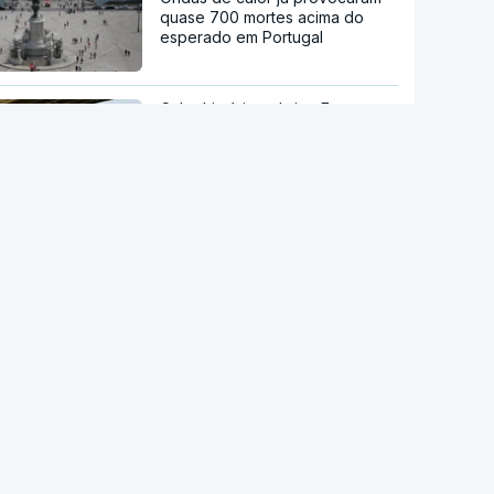
quase 700 mortes acima do
esperado em Portugal
Calor histórico obriga Europa
central e de leste a repensar a
energia
Viticultores do Douro em
protesto
Há "capacidade para
acomodar". Carris não reforça
Cais do Sodré apesar de corte
no Metro de Lisboa
Aumentou o número de pessoas
a receber apoio alimentar da
AMI