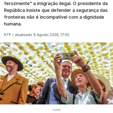
ferozmente" a imigração ilegal. O presidente da
A ação de prevenção visa a deteção em alto mar
República insiste que defender a segurança das
de embarcações de alta velocidade (EAV) que
fronteiras não é incompatível com a dignidade
humana.
utilizam a costa nacional para o tráfico de droga.
RTP
/
atualizado 8 Agosto 2026, 17:00
c/ Lusa
Lusa