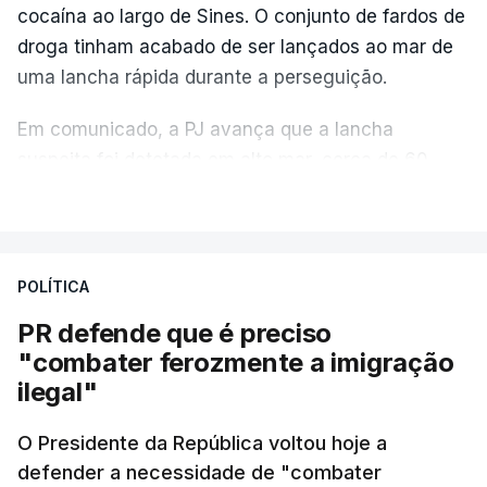
cocaína ao largo de Sines. O conjunto de fardos de
droga tinham acabado de ser lançados ao mar de
uma lancha rápida durante a perseguição.
Em comunicado, a PJ avança que a lancha
suspeita foi detetada em alto mar, cerca de 60
milhas náuticas ao largo de Sines.
VER MAIS
A apreensão aconteceu na tarde desta sexta-feira,
desencadeando uma ação de prevenção
POLÍTICA
desencadeada pela Polícia Judiciária, em
PR defende que é preciso
articulação com a Marinha, a Autoridade Marítima
"combater ferozmente a imigração
Nacional e a Força Aérea.
ilegal"
O ano de 2026 tem sido um ano de recordes: foi
O Presidente da República voltou hoje a
apreendida mais cocaína até ao momento de que
defender a necessidade de "combater
em todo o ano de 2025.