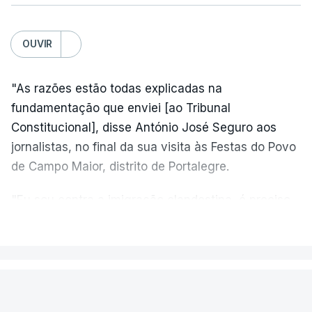
OUVIR
"As razões estão todas explicadas na
fundamentação que enviei [ao Tribunal
Constitucional], disse António José Seguro aos
jornalistas, no final da sua visita às Festas do Povo
de Campo Maior, distrito de Portalegre.
"Eu sou contra a imigração clandestina, é preciso
combater ferozmente a imigração ilegal,
VER MAIS
precisamos de regular a nossa imigração e
precisamos de defender as nossas fronteiras e
nada disto é incompatível com tratarmos com
PAÍS
dignidade as pessoas, designadamente menores e
Fogo de Fornos de Algodres