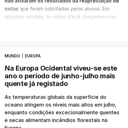
não afixaram os resultados da reapreciação de
notas
que foram solicitadas pelos alunos. Em
algumas escolas, as notas até já chegaram mas
alguns erros estão a atrasar a afixação das notas.
VER MAIS
Uma das escolas é o Liceu Camões, em Lisboa.
Uma equipa de reportagem da RTP confirmou que
MUNDO
|
EUROPA
tinha chegado o resultado de
14 reapreciações de
exames, mas ainda não tinham sido afixados.
Na Europa Ocidental viveu-se este
ano o período de junho-julho mais
Alguns encarregados de educação e alunos foram
quente já registado
até à escola para ver o resultado mas ainda não
tinha sido divulgado. Alguns pais apontam
As temperaturas globais da superfície do
oceano atingem os níveis mais altos em julho,
incorreções e aguardam a atualização na
enquanto condições excecionalmente quentes
plataforma Inovar.
e secas alimentam incêndios florestais na
Europa.