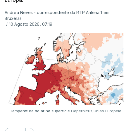
Andrea Neves - correspondente da RTP Antena 1 em
ERRO
100
Bruxelas
ERROR ON HTML5 MEDIA ELEMENT
/
10 Agosto 2026, 07:19
ESTE CONTEÚDO ESTÁ NESTE
MOMENTO INDISPONÍVEL
Já a norte, na Escola Secundária de Rio Tinto, uma
outra equipa de reportagem confirmou que
há
mais de 100 pedidos de reapreciação de notas
que aguardam a divulgação.
Temperatura do ar na superfície
Copernicus,União Europeia
Os resultados chegaram a ser enviados à escola
depois da meia-noite desta segunda-feira, mais
concretamente à 0h47, no entanto, ao início da