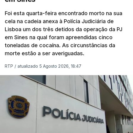
concluído a tempo.
Foi esta quarta-feira encontrado morto na sua
cela na cadeia anexa à Polícia Judiciária de
"Durante o fim de semana e nos últimos dias,
Lisboa um dos três detidos da operação da PJ
apercebamo-nos que ainda estão a ser
em Sines na qual foram apreendidas cinco
convocados professores para reapreciações"
,
toneladas de cocaína. As circunstâncias da
disse a professora à agência Lusa.
"Será
morte estão a ser averiguadas.
praticamente impossível termos a totalidade
das reapreciações na sexta-feira".
RTP
/
atualizado 5 Agosto 2026, 18:47
Segundo os docentes, o processo de reapreciação
está a enfrentar vários constrangimentos. Há
casos em que faltam os modelos preenchidos
pelos alunos com a alegação justificativa para o
pedido de reapreciação, ou os documentos que os
relatores devem preencher.