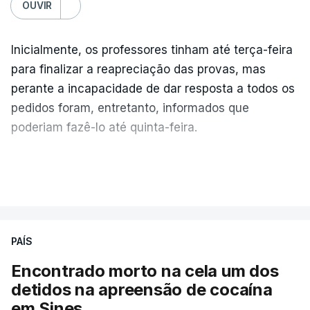
OUVIR
Inicialmente, os professores tinham até terça-feira
para finalizar a reapreciação das provas, mas
perante a incapacidade de dar resposta a todos os
pedidos foram, entretanto, informados que
poderiam fazê-lo até quinta-feira.
A intenção era que os resultados fossem
VER MAIS
publicados no dia seguinte (sexta-feira), o que
poderá não acontecer.
PAÍS
No domingo, estavam concluídos cerca de 50 por
cento dos mais de 20 mil pedidos de reapreciação,
Encontrado morto na cela um dos
mas Cristina Mota, porta-voz da Missão Escola
detidos na apreensão de cocaína
Pública, tem dúvidas de que o processo esteja
em Sines